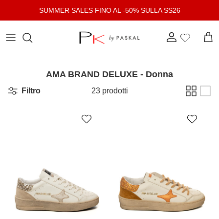
Passa ai contenuti
SUMMER SALES FINO AL -50% SULLA SS26
Account
Carr
AMA BRAND DELUXE - Donna
Filtro
23 prodotti