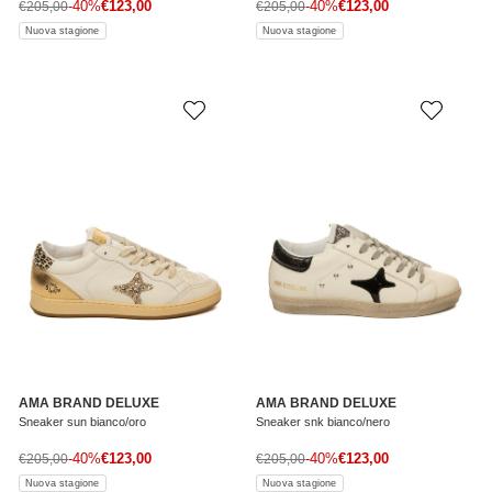
Prezzo di vendita
Prezzo di vendita
Prezzo normale
-40%
€123,00
Prezzo normale
-40%
€123,00
€205,00
€205,00
Nuova stagione
Nuova stagione
AMA BRAND DELUXE
AMA BRAND DELUXE
Sneaker sun bianco/oro
Sneaker snk bianco/nero
Prezzo di vendita
Prezzo di vendita
Prezzo normale
-40%
€123,00
Prezzo normale
-40%
€123,00
€205,00
€205,00
Nuova stagione
Nuova stagione