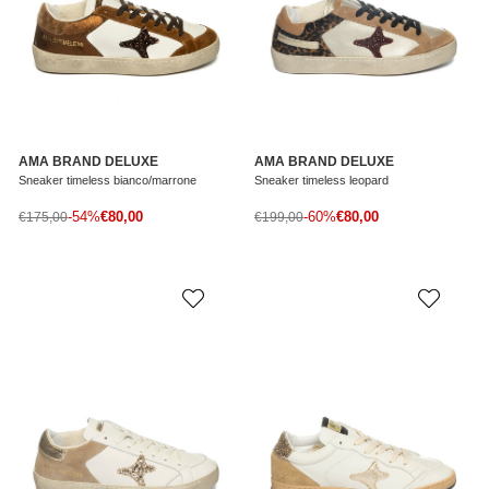
AMA BRAND DELUXE
AMA BRAND DELUXE
Sneaker timeless bianco/marrone
Sneaker timeless leopard
Prezzo di vendita
Prezzo di vendita
Prezzo normale
-54%
€80,00
Prezzo normale
-60%
€80,00
€175,00
€199,00