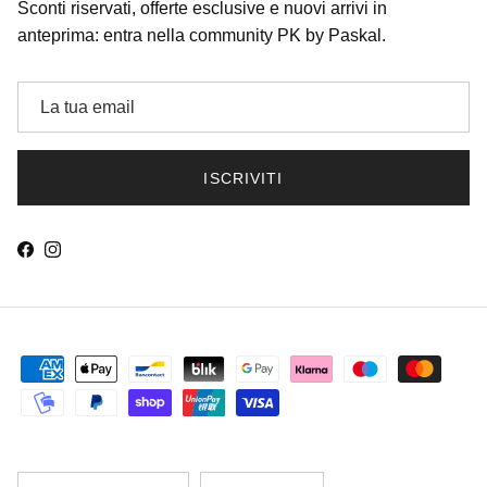
Sconti riservati, offerte esclusive e nuovi arrivi in
anteprima: entra nella community PK by Paskal.
ISCRIVITI
Facebook
Instagram
Chiudi
ISCRIVITI ALLA NEWSLETTER
-10% SUL PRIMO ORDINE
Sconti riservati, offerte esclusive e nuovi arrivi in anteprima. Non
valido sugli articoli già scontati e su quelli contrassegnati con ★
Paese/Regione
Lingua