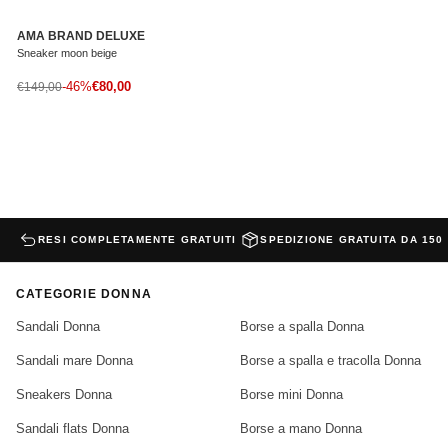
AMA BRAND DELUXE
Sneaker moon beige
Prezzo di vendita
Prezzo normale
-46%
€80,00
€149,00
RESI COMPLETAMENTE GRATUITI
SPEDIZIONE GRATUITA DA 150
CATEGORIE DONNA
Sandali Donna
Borse a spalla Donna
Sandali mare Donna
Borse a spalla e tracolla Donna
Sneakers Donna
Borse mini Donna
Sandali flats Donna
Borse a mano Donna