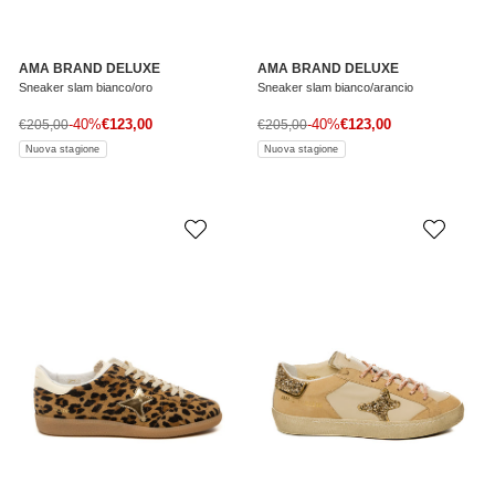
AMA BRAND DELUXE
AMA BRAND DELUXE
Sneaker slam bianco/oro
Sneaker slam bianco/arancio
Prezzo di vendita
Prezzo di vendita
Prezzo normale
-40%
€123,00
Prezzo normale
-40%
€123,00
€205,00
€205,00
Nuova stagione
Nuova stagione