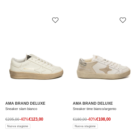
AMA BRAND DELUXE
AMA BRAND DELUXE
Sneaker slam bianco
Sneaker time bianco/argento
Prezzo di vendita
Prezzo di vendita
Prezzo normale
-40%
€123,00
Prezzo normale
-40%
€108,00
€205,00
€180,00
Nuova stagione
Nuova stagione