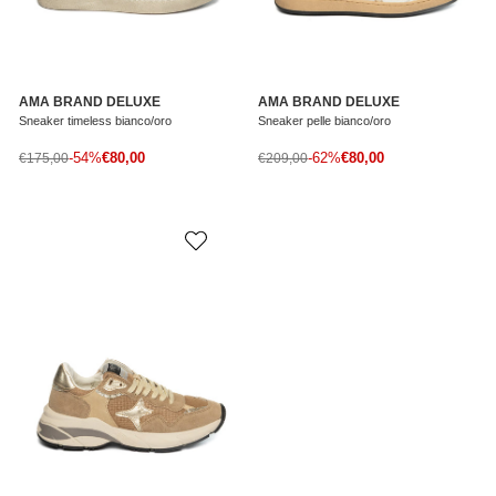
AMA BRAND DELUXE
AMA BRAND DELUXE
Sneaker timeless bianco/oro
Sneaker pelle bianco/oro
Prezzo di vendita
Prezzo di vendita
Prezzo normale
-54%
€80,00
Prezzo normale
-62%
€80,00
€175,00
€209,00