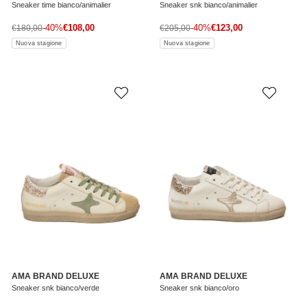
Sneaker time bianco/animalier
Sneaker snk bianco/animalier
Prezzo di vendita
Prezzo di vendita
Prezzo normale
-40%
€108,00
Prezzo normale
-40%
€123,00
€180,00
€205,00
Nuova stagione
Nuova stagione
AMA BRAND DELUXE
AMA BRAND DELUXE
Sneaker snk bianco/verde
Sneaker snk bianco/oro