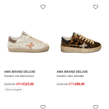
AMA BRAND DELUXE
AMA BRAND DELUXE
Sneaker snk bianco/rosa
Sneaker slam animalier
Prezzo di vendita
Prezzo di vendita
Prezzo normale
-40%
€123,00
Prezzo normale
-67%
€80,00
€205,00
€240,00
Nuova stagione