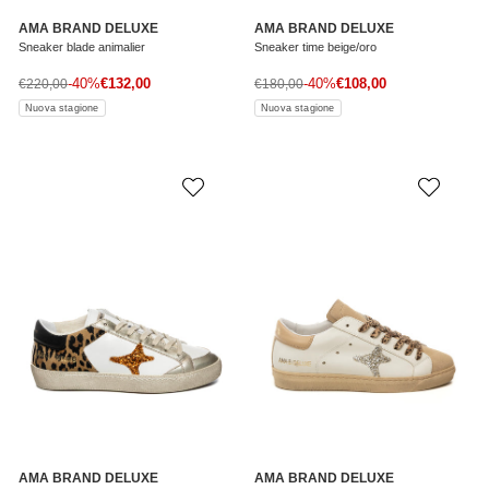
AMA BRAND DELUXE
AMA BRAND DELUXE
Sneaker blade animalier
Sneaker time beige/oro
Prezzo di vendita
Prezzo di vendita
Prezzo normale
-40%
€132,00
Prezzo normale
-40%
€108,00
€220,00
€180,00
Nuova stagione
Nuova stagione
AMA BRAND DELUXE
AMA BRAND DELUXE