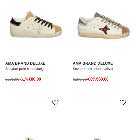
AMA BRAND DELUXE
AMA BRAND DELUXE
Sneaker pelle banco/beige
Sneaker pelle bianco/silver
Prezzo di vendita
Prezzo di vendita
Prezzo normale
-61%
€80,00
Prezzo normale
-60%
€80,00
€205,00
€199,00