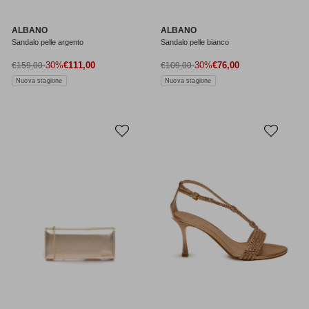
ALBANO
ALBANO
Sandalo pelle argento
Sandalo pelle bianco
Prezzo di vendita
Prezzo di vendita
Prezzo normale
-30%
€111,00
Prezzo normale
-30%
€76,00
€159,00
€109,00
Nuova stagione
Nuova stagione