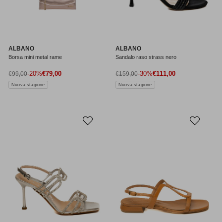
ALBANO
ALBANO
Borsa mini metal rame
Sandalo raso strass nero
Prezzo di vendita
Prezzo di vendita
Prezzo normale
-20%
€79,00
Prezzo normale
-30%
€111,00
€99,00
€159,00
Nuova stagione
Nuova stagione