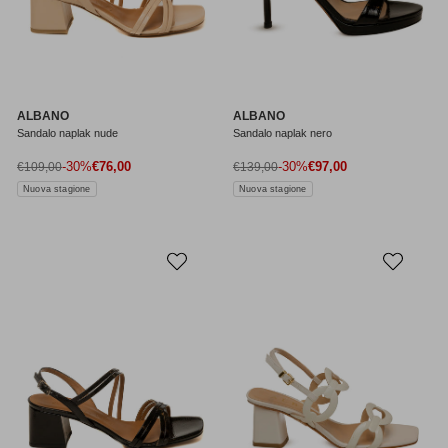
ALBANO
ALBANO
Sandalo naplak nude
Sandalo naplak nero
Prezzo di vendita
Prezzo di vendita
Prezzo normale
-30%
€76,00
Prezzo normale
-30%
€97,00
€109,00
€139,00
Nuova stagione
Nuova stagione