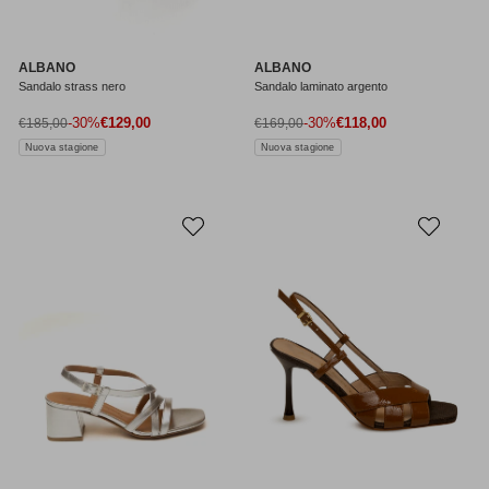
ALBANO
ALBANO
Sandalo strass nero
Sandalo laminato argento
Prezzo di vendita
Prezzo di vendita
Prezzo normale
-30%
€129,00
Prezzo normale
-30%
€118,00
€185,00
€169,00
Nuova stagione
Nuova stagione