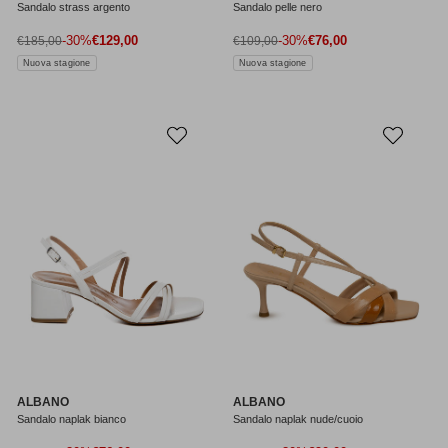
Sandalo strass argento
Sandalo pelle nero
Prezzo di vendita
Prezzo di vendita
Prezzo normale
-30%
€129,00
Prezzo normale
-30%
€76,00
€185,00
€109,00
Nuova stagione
Nuova stagione
ALBANO
ALBANO
Sandalo naplak bianco
Sandalo naplak nude/cuoio