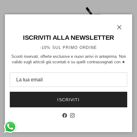
Chiudi
ISCRIVITI ALLA NEWSLETTER
-10% SUL PRIMO ORDINE
Sconti riservati, offerte esclusive e nuovi arrivi in anteprima. Non
valido sugli articoli già scontati e su quelli contrassegnati con ★
ALBANO
ALBANO
Sandalo naplak nero
Sandalo naplak nero
Prezzo di vendita
Prezzo di vendita
Prezzo normale
-30%
€97,00
Prezzo normale
-30%
€90,00
€139,00
€129,00
Nuova stagione
Nuova stagione
ISCRIVITI
Facebook
Instagram