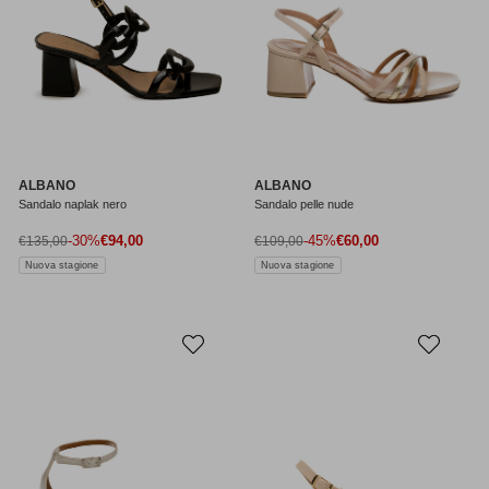
ALBANO
ALBANO
Sandalo naplak nero
Sandalo pelle nude
Prezzo di vendita
Prezzo di vendita
Prezzo normale
-30%
€94,00
Prezzo normale
-45%
€60,00
€135,00
€109,00
Nuova stagione
Nuova stagione