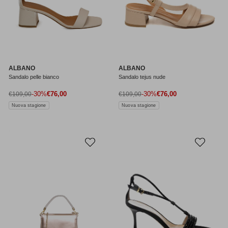
ALBANO
ALBANO
Sandalo pelle bianco
Sandalo tejus nude
Prezzo di vendita
Prezzo di vendita
Prezzo normale
-30%
€76,00
Prezzo normale
-30%
€76,00
€109,00
€109,00
Nuova stagione
Nuova stagione