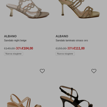
ALBANO
ALBANO
Sandalo night beige
Sandalo laminato strass oro
Prezzo di vendita
Prezzo di vendita
Prezzo normale
-30%
€104,00
Prezzo normale
-30%
€111,00
€149,00
€159,00
Nuova stagione
Nuova stagione