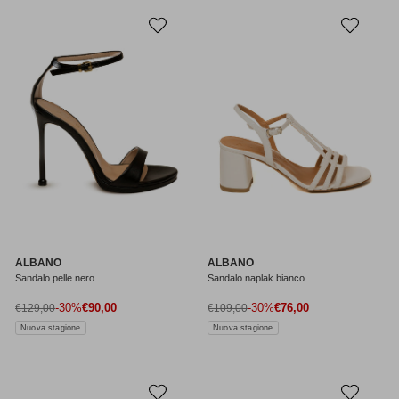
ALBANO
ALBANO
Sandalo pelle nero
Sandalo naplak bianco
Prezzo di vendita
Prezzo di vendita
Prezzo normale
-30%
€90,00
Prezzo normale
-30%
€76,00
€129,00
€109,00
Nuova stagione
Nuova stagione