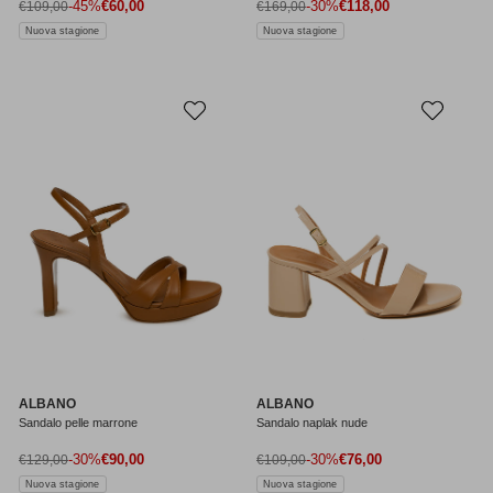
Prezzo di vendita
Prezzo di vendita
Prezzo normale
-45%
€60,00
Prezzo normale
-30%
€118,00
€109,00
€169,00
Nuova stagione
Nuova stagione
ALBANO
ALBANO
Sandalo pelle marrone
Sandalo naplak nude
Prezzo di vendita
Prezzo di vendita
Prezzo normale
-30%
€90,00
Prezzo normale
-30%
€76,00
€129,00
€109,00
Nuova stagione
Nuova stagione