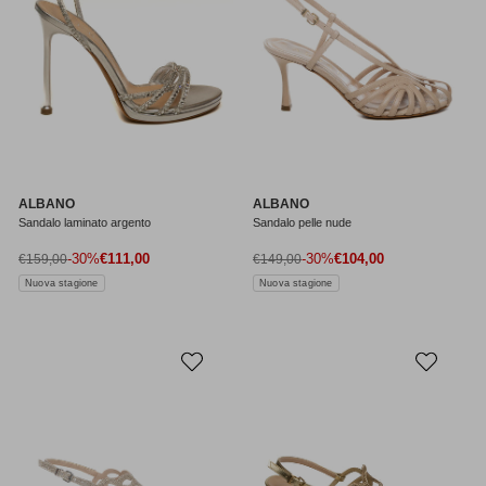
ALBANO
ALBANO
Sandalo laminato argento
Sandalo pelle nude
Prezzo di vendita
Prezzo di vendita
Prezzo normale
-30%
€111,00
Prezzo normale
-30%
€104,00
€159,00
€149,00
Nuova stagione
Nuova stagione