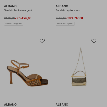
ALBANO
ALBANO
Sandalo laminato argento
Sandalo naplak moro
Prezzo di vendita
Prezzo di vendita
Prezzo normale
-30%
€76,00
Prezzo normale
-30%
€97,00
€109,00
€139,00
Nuova stagione
Nuova stagione
ALBANO
ALBANO