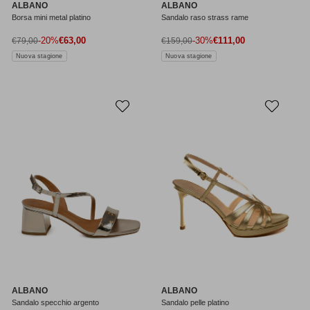
ALBANO
ALBANO
Borsa mini metal platino
Sandalo raso strass rame
Prezzo di vendita
Prezzo di vendita
Prezzo normale
-20%
€63,00
Prezzo normale
-30%
€111,00
€79,00
€159,00
Nuova stagione
Nuova stagione
ALBANO
ALBANO
Sandalo specchio argento
Sandalo pelle platino