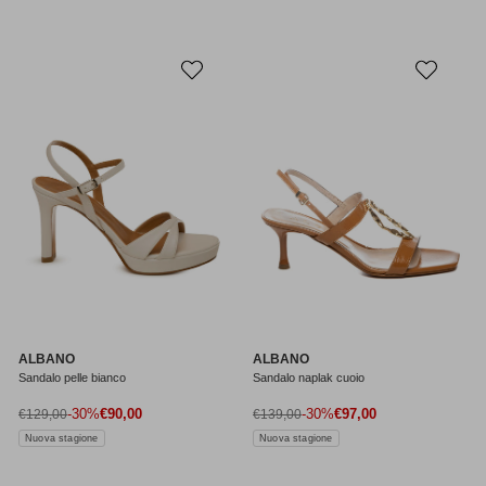
ALBANO
ALBANO
Sandalo pelle bianco
Sandalo naplak cuoio
Prezzo di vendita
Prezzo di vendita
Prezzo normale
-30%
€90,00
Prezzo normale
-30%
€97,00
€129,00
€139,00
Nuova stagione
Nuova stagione