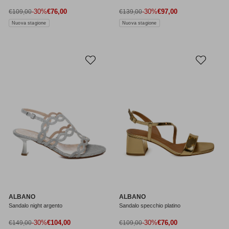
Prezzo di vendita
Prezzo di vendita
Prezzo normale
-30%
€76,00
Prezzo normale
-30%
€97,00
€109,00
€139,00
Nuova stagione
Nuova stagione
ALBANO
ALBANO
Sandalo night argento
Sandalo specchio platino
Prezzo di vendita
Prezzo di vendita
Prezzo normale
-30%
€104,00
Prezzo normale
-30%
€76,00
€149,00
€109,00