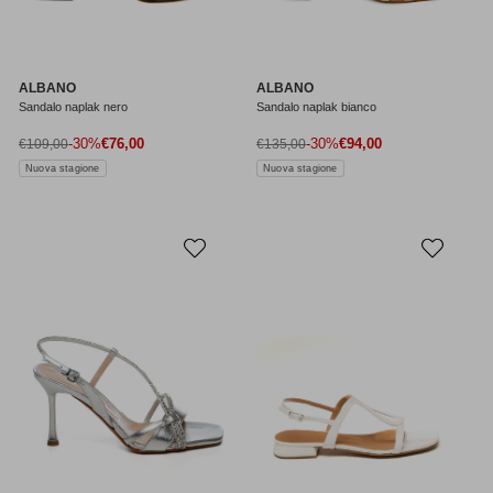
ALBANO
ALBANO
Sandalo naplak nero
Sandalo naplak bianco
Prezzo di vendita
Prezzo di vendita
Prezzo normale
-30%
€76,00
Prezzo normale
-30%
€94,00
€109,00
€135,00
Nuova stagione
Nuova stagione