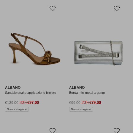
ALBANO
ALBANO
Sandalo snake applicazione bronzo
Borsa mini metal argento
Prezzo di vendita
Prezzo di vendita
Prezzo normale
-30%
€97,00
Prezzo normale
-20%
€79,00
€139,00
€99,00
Nuova stagione
Nuova stagione