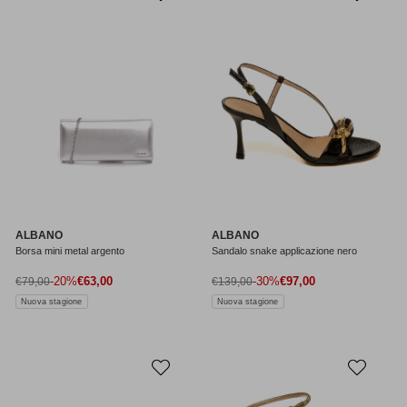
ALBANO
ALBANO
Borsa mini metal argento
Sandalo snake applicazione nero
Prezzo di vendita
Prezzo di vendita
Prezzo normale
-20%
€63,00
Prezzo normale
-30%
€97,00
€79,00
€139,00
Nuova stagione
Nuova stagione