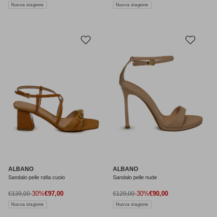
Nuova stagione
Nuova stagione
ALBANO
ALBANO
Sandalo pelle rafia cuoio
Sandalo pelle nude
Prezzo di vendita
Prezzo di vendita
Prezzo normale
-30%
€97,00
Prezzo normale
-30%
€90,00
€139,00
€129,00
Nuova stagione
Nuova stagione