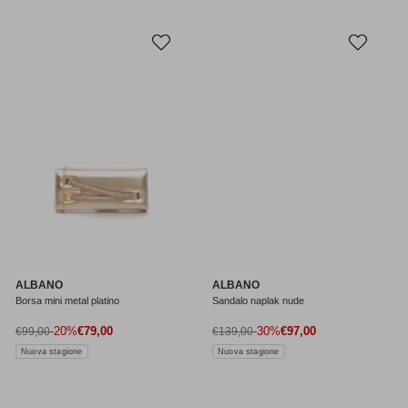
ALBANO
ALBANO
Borsa mini metal platino
Sandalo naplak nude
Prezzo di vendita
Prezzo di vendita
Prezzo normale
-20%
€79,00
Prezzo normale
-30%
€97,00
€99,00
€139,00
Nuova stagione
Nuova stagione