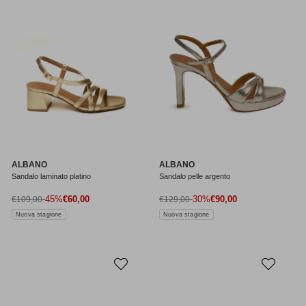
ALBANO
ALBANO
Sandalo laminato platino
Sandalo pelle argento
Prezzo di vendita
Prezzo di vendita
Prezzo normale
-45%
€60,00
Prezzo normale
-30%
€90,00
€109,00
€129,00
Nuova stagione
Nuova stagione