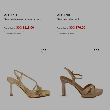
ALBANO
ALBANO
Sandalo laminato strass argento
Sandalo pelle cuoio
Prezzo di vendita
Prezzo di vendita
Prezzo normale
-30%
€111,00
Prezzo normale
-30%
€76,00
€159,00
€109,00
Nuova stagione
Nuova stagione