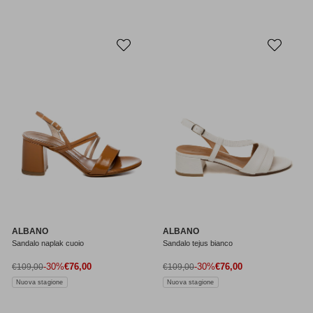
ALBANO
ALBANO
Sandalo naplak cuoio
Sandalo tejus bianco
Prezzo di vendita
Prezzo di vendita
Prezzo normale
-30%
€76,00
Prezzo normale
-30%
€76,00
€109,00
€109,00
Nuova stagione
Nuova stagione