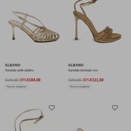
ALBANO
ALBANO
Sandalo pelle platino
Sandalo laminato oro
Prezzo di vendita
Prezzo di vendita
Prezzo normale
-30%
€104,00
Prezzo normale
-30%
€111,00
€149,00
€159,00
Nuova stagione
Nuova stagione