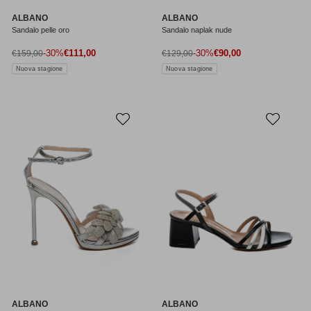
ALBANO
ALBANO
Sandalo pelle oro
Sandalo naplak nude
Prezzo di vendita
Prezzo di vendita
Prezzo normale
-30%
€111,00
Prezzo normale
-30%
€90,00
€159,00
€129,00
Nuova stagione
Nuova stagione
ALBANO
ALBANO