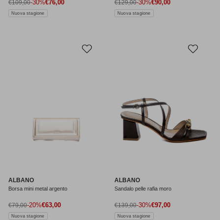
Prezzo di vendita
Prezzo di vendita
Prezzo normale
-30%
€76,00
Prezzo normale
-30%
€90,00
€109,00
€129,00
Nuova stagione
Nuova stagione
ALBANO
ALBANO
Borsa mini metal argento
Sandalo pelle rafia moro
Prezzo di vendita
Prezzo di vendita
Prezzo normale
-20%
€63,00
Prezzo normale
-30%
€97,00
€79,00
€139,00
Nuova stagione
Nuova stagione