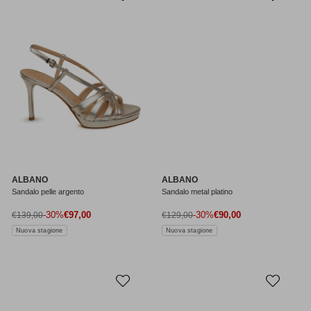
ALBANO
ALBANO
Sandalo pelle argento
Sandalo metal platino
Prezzo di vendita
Prezzo di vendita
Prezzo normale
-30%
€97,00
Prezzo normale
-30%
€90,00
€139,00
€129,00
Nuova stagione
Nuova stagione