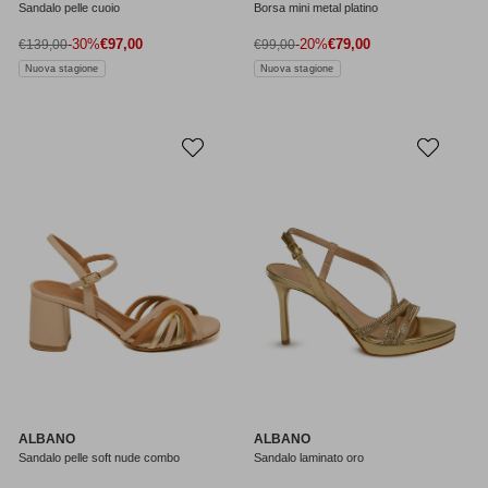
Sandalo pelle cuoio
Borsa mini metal platino
Prezzo di vendita
Prezzo di vendita
Prezzo normale
-30%
€97,00
Prezzo normale
-20%
€79,00
€139,00
€99,00
Nuova stagione
Nuova stagione
ALBANO
ALBANO
Sandalo pelle soft nude combo
Sandalo laminato oro