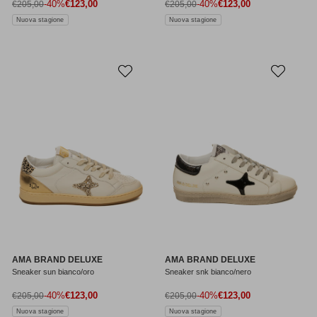
Prezzo di vendita
Prezzo di vendita
Prezzo normale
-40%
€123,00
Prezzo normale
-40%
€123,00
€205,00
€205,00
Nuova stagione
Nuova stagione
AMA BRAND DELUXE
AMA BRAND DELUXE
Sneaker sun bianco/oro
Sneaker snk bianco/nero
Prezzo di vendita
Prezzo di vendita
Prezzo normale
-40%
€123,00
Prezzo normale
-40%
€123,00
€205,00
€205,00
Nuova stagione
Nuova stagione