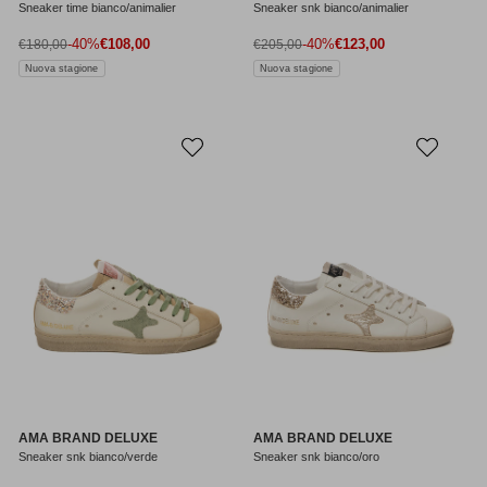
Sneaker time bianco/animalier
Sneaker snk bianco/animalier
Prezzo di vendita
Prezzo di vendita
Prezzo normale
-40%
€108,00
Prezzo normale
-40%
€123,00
€180,00
€205,00
Nuova stagione
Nuova stagione
AMA BRAND DELUXE
AMA BRAND DELUXE
Sneaker snk bianco/verde
Sneaker snk bianco/oro