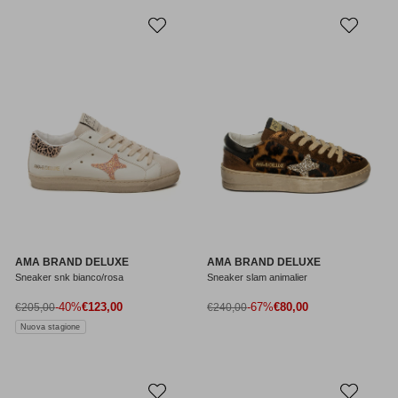
AMA BRAND DELUXE
AMA BRAND DELUXE
Sneaker snk bianco/rosa
Sneaker slam animalier
Prezzo di vendita
Prezzo di vendita
Prezzo normale
-40%
€123,00
Prezzo normale
-67%
€80,00
€205,00
€240,00
Nuova stagione