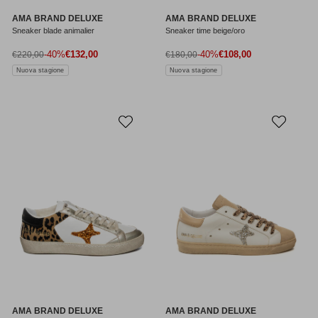
AMA BRAND DELUXE
AMA BRAND DELUXE
Sneaker blade animalier
Sneaker time beige/oro
Prezzo di vendita
Prezzo di vendita
Prezzo normale
-40%
€132,00
Prezzo normale
-40%
€108,00
€220,00
€180,00
Nuova stagione
Nuova stagione
AMA BRAND DELUXE
AMA BRAND DELUXE