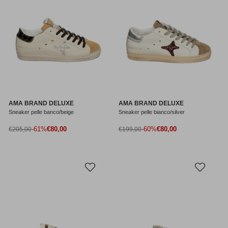
AMA BRAND DELUXE
AMA BRAND DELUXE
Sneaker pelle banco/beige
Sneaker pelle bianco/silver
Prezzo di vendita
Prezzo di vendita
Prezzo normale
-61%
€80,00
Prezzo normale
-60%
€80,00
€205,00
€199,00