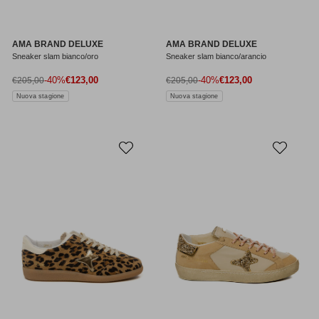
AMA BRAND DELUXE
AMA BRAND DELUXE
Sneaker slam bianco/oro
Sneaker slam bianco/arancio
Prezzo di vendita
Prezzo di vendita
Prezzo normale
-40%
€123,00
Prezzo normale
-40%
€123,00
€205,00
€205,00
Nuova stagione
Nuova stagione