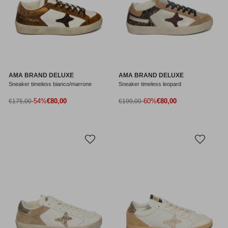
AMA BRAND DELUXE
AMA BRAND DELUXE
Sneaker timeless bianco/marrone
Sneaker timeless leopard
Prezzo di vendita
Prezzo di vendita
Prezzo normale
-54%
€80,00
Prezzo normale
-60%
€80,00
€175,00
€199,00