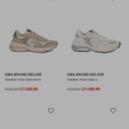
AMA BRAND DELUXE
AMA BRAND DELUXE
Sneaker moon bianco/oro
Sneaker moon bianco
Prezzo di vendita
Prezzo di vendita
Prezzo normale
-62%
€60,00
Prezzo normale
-50%
€80,00
€159,00
€159,00