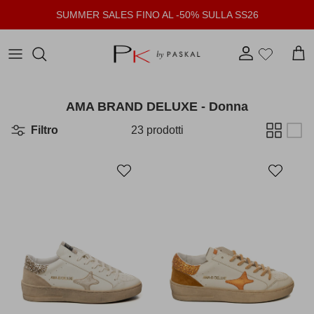
Passa ai contenuti
SUMMER SALES FINO AL -50% SULLA SS26
Account
Carr
AMA BRAND DELUXE - Donna
Filtro
23 prodotti