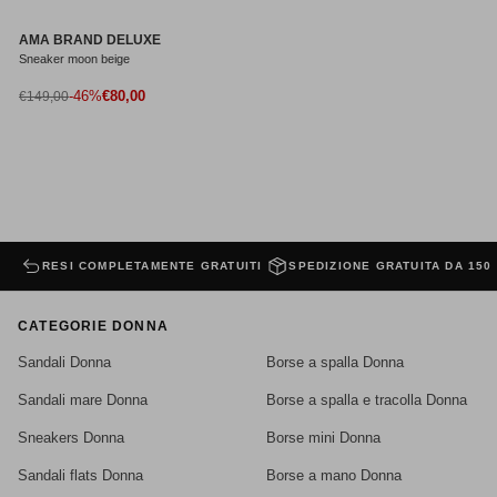
AMA BRAND DELUXE
Sneaker moon beige
Prezzo di vendita
Prezzo normale
-46%
€80,00
€149,00
RESI COMPLETAMENTE GRATUITI
SPEDIZIONE GRATUITA DA 150
CATEGORIE DONNA
Sandali Donna
Borse a spalla Donna
Sandali mare Donna
Borse a spalla e tracolla Donna
Sneakers Donna
Borse mini Donna
Sandali flats Donna
Borse a mano Donna