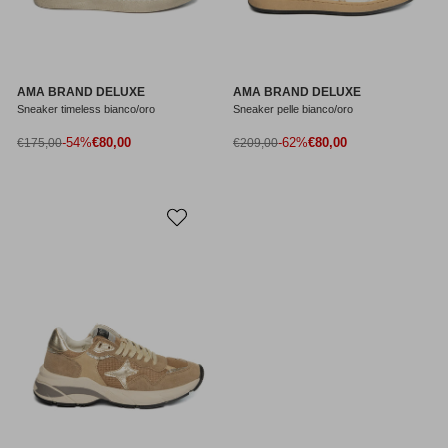
AMA BRAND DELUXE
AMA BRAND DELUXE
Sneaker timeless bianco/oro
Sneaker pelle bianco/oro
Prezzo di vendita
Prezzo di vendita
Prezzo normale
-54%
€80,00
Prezzo normale
-62%
€80,00
€175,00
€209,00