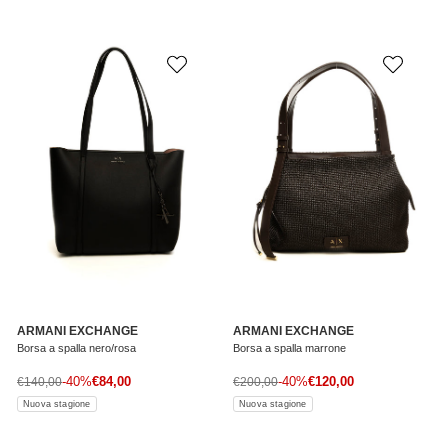
ARMANI EXCHANGE
ARMANI EXCHANGE
Borsa a spalla nero/rosa
Borsa a spalla marrone
Prezzo di vendita
Prezzo di vendita
Prezzo normale
-40%
€84,00
Prezzo normale
-40%
€120,00
€140,00
€200,00
Nuova stagione
Nuova stagione