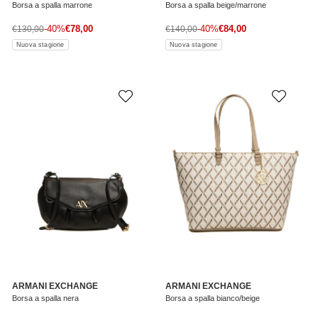
Borsa a spalla marrone
Borsa a spalla beige/marrone
Prezzo di vendita
Prezzo di vendita
Prezzo normale
-40%
€78,00
Prezzo normale
-40%
€84,00
€130,00
€140,00
Nuova stagione
Nuova stagione
ARMANI EXCHANGE
ARMANI EXCHANGE
Borsa a spalla nera
Borsa a spalla bianco/beige