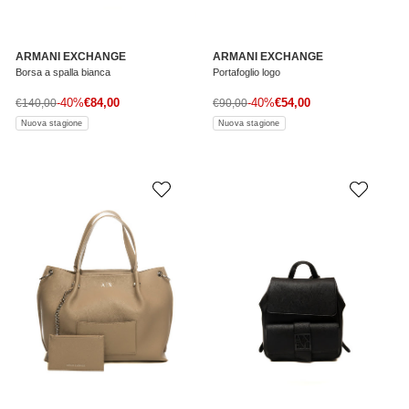
ARMANI EXCHANGE
ARMANI EXCHANGE
Borsa a spalla bianca
Portafoglio logo
Prezzo di vendita
Prezzo di vendita
Prezzo normale
-40%
€84,00
Prezzo normale
-40%
€54,00
€140,00
€90,00
Nuova stagione
Nuova stagione