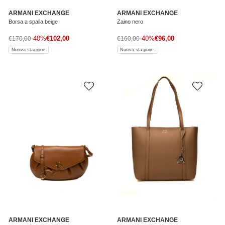
ARMANI EXCHANGE
ARMANI EXCHANGE
Borsa a spalla beige
Zaino nero
Prezzo di vendita
Prezzo di vendita
Prezzo normale
-40%
€102,00
Prezzo normale
-40%
€96,00
€170,00
€160,00
Nuova stagione
Nuova stagione
ARMANI EXCHANGE
ARMANI EXCHANGE