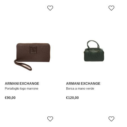
ARMANI EXCHANGE
ARMANI EXCHANGE
Portafoglio logo marrone
Borsa a mano verde
Prezzo normale
Prezzo normale
€90,00
€120,00