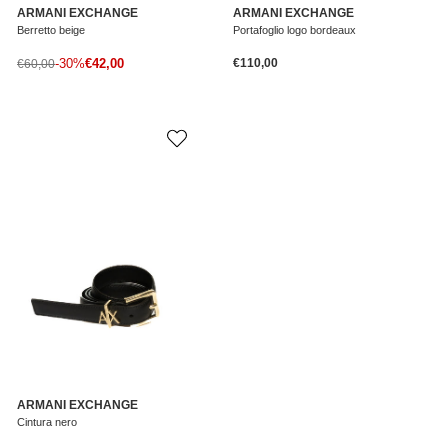
ARMANI EXCHANGE
ARMANI EXCHANGE
Berretto beige
Portafoglio logo bordeaux
Prezzo di vendita
Prezzo normale
Prezzo normale
-30%
€42,00
€110,00
€60,00
ARMANI EXCHANGE
Cintura nero