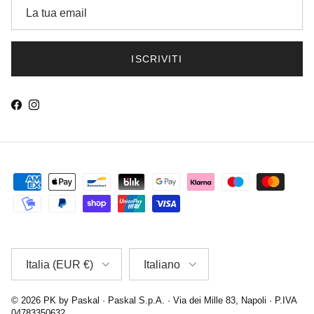
ISCRIVITI
Facebook
Instagram
Chiudi
ISCRIVITI ALLA NEWSLETTER
-10% SUL PRIMO ORDINE
Sconti riservati, offerte esclusive e nuovi arrivi in anteprima. Non
valido sugli articoli già scontati e su quelli contrassegnati con ★
Paese/Regione
Lingua
Italia (EUR €)
Italiano
ISCRIVITI
© 2026
PK by Paskal
· Paskal S.p.A. · Via dei Mille 83, Napoli · P.IVA
Facebook
Instagram
04783350632