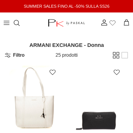
Passa ai contenuti
SUMMER SALES FINO AL -50% SULLA SS26
Account
Carr
ARMANI EXCHANGE - Donna
Filtro
25 prodotti