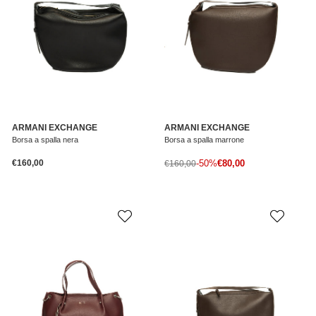
ARMANI EXCHANGE
ARMANI EXCHANGE
Borsa a spalla nera
Borsa a spalla marrone
Prezzo normale
Prezzo di vendita
€160,00
Prezzo normale
-50%
€80,00
€160,00