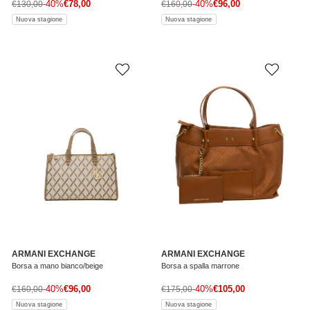
Prezzo di vendita
Prezzo di vendita
Prezzo normale
-40%
€78,00
Prezzo normale
-40%
€96,00
€130,00
€160,00
Nuova stagione
Nuova stagione
ARMANI EXCHANGE
ARMANI EXCHANGE
Borsa a mano bianco/beige
Borsa a spalla marrone
Prezzo di vendita
Prezzo di vendita
Prezzo normale
-40%
€96,00
Prezzo normale
-40%
€105,00
€160,00
€175,00
Nuova stagione
Nuova stagione