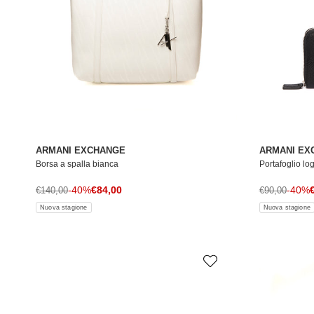
ARMANI EXCHANGE
ARMANI EX
Borsa a spalla bianca
Portafoglio lo
Prezzo di vendita
P
Prezzo normale
-40%
€84,00
Prezzo norma
-40%
€140,00
€90,00
Nuova stagione
Nuova stagione