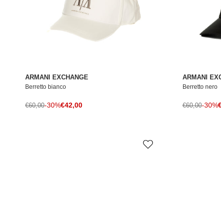
ARMANI EXCHANGE
ARMANI EX
Berretto bianco
Berretto nero
Prezzo di vendita
P
Prezzo normale
-30%
€42,00
Prezzo norma
-30%
€60,00
€60,00