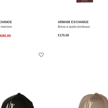
CHANGE
ARMANI EXCHANGE
a marrone
Borsa a spalla bordeaux
Prezzo normale
Prezzo di vendita
€170,00
le
%
€80,00