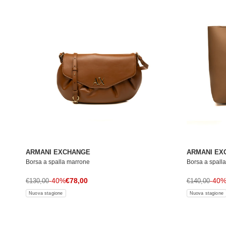
ARMANI EXCHANGE
ARMANI EX
Borsa a spalla marrone
Borsa a spall
Prezzo di vendita
Prezzo normale
-40%
€78,00
Prezzo norma
-40
€130,00
€140,00
Nuova stagione
Nuova stagione