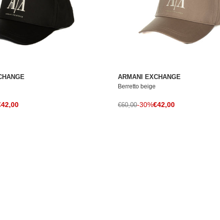
CHANGE
ARMANI EXCHANGE
Berretto beige
rezzo di vendita
Prezzo di vendita
le
€42,00
Prezzo normale
-30%
€42,00
€60,00