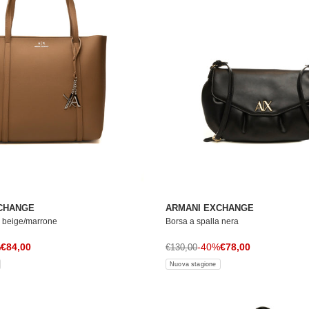
CHANGE
ARMANI EXCHANGE
a beige/marrone
Borsa a spalla nera
Prezzo di vendita
Prezzo di vendita
le
%
€84,00
Prezzo normale
-40%
€78,00
€130,00
Nuova stagione