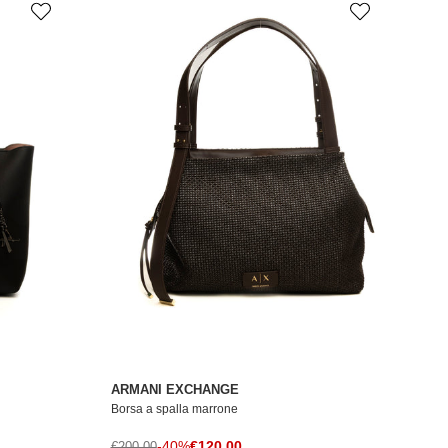
ARMANI EXCHANGE
Borsa a spalla marrone
Prezzo di vendita
Prezzo normale
-40%
€120,00
€200,00