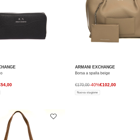
CHANGE
ARMANI EXCHANGE
go
Borsa a spalla beige
rezzo di vendita
Prezzo di vendita
le
€54,00
Prezzo normale
-40%
€102,00
€170,00
Nuova stagione