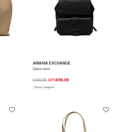
ARMANI EXCHANGE
Zaino nero
Prezzo di vendita
Prezzo normale
-40%
€96,00
€160,00
Nuova stagione