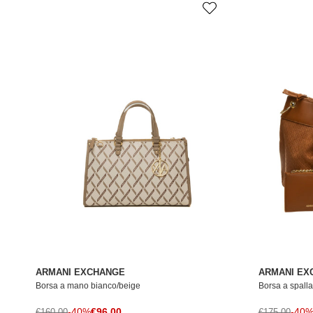
ARMANI EXCHANGE
ARMANI EX
Borsa a mano bianco/beige
Borsa a spall
Prezzo di vendita
Prezzo normale
-40%
€96,00
Prezzo norma
-40
€160,00
€175,00