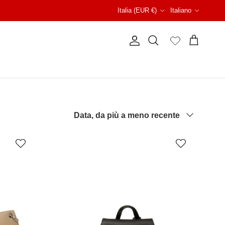
Paese/Regione
Lingua
Italia (EUR €)
Italiano
Account
Carrello
Cerca
Ordina per
Data, da più a meno recente