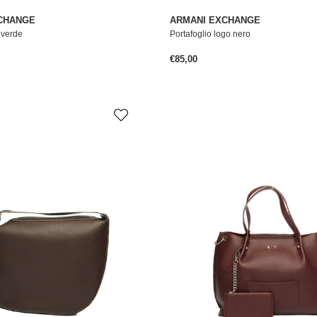
CHANGE
ARMANI EXCHANGE
 verde
Portafoglio logo nero
ale
Prezzo normale
€85,00