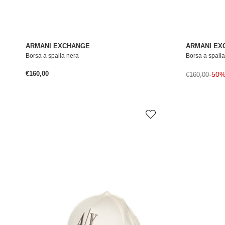
ARMANI EXCHANGE
ARMANI EX
Borsa a spalla nera
Borsa a spall
Prezzo normale
€160,00
Prezzo norma
-50
€160,00