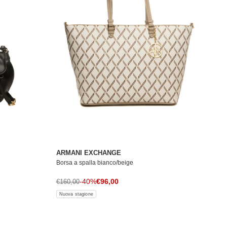
ARMANI EXCHANGE
Borsa a spalla bianco/beige
Prezzo di vendita
Prezzo normale
-40%
€96,00
€160,00
Nuova stagione