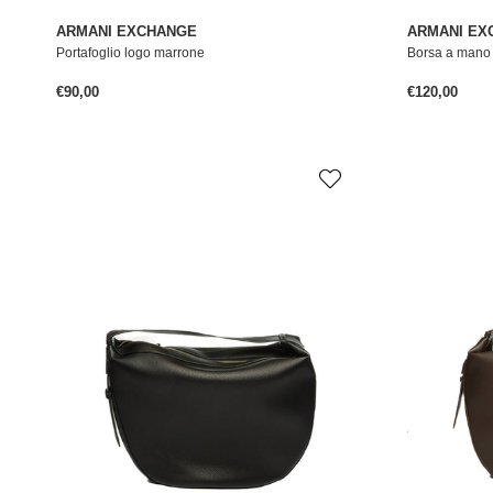
ARMANI EXCHANGE
ARMANI EX
Portafoglio logo marrone
Borsa a mano
Prezzo normale
Prezzo norm
€90,00
€120,00