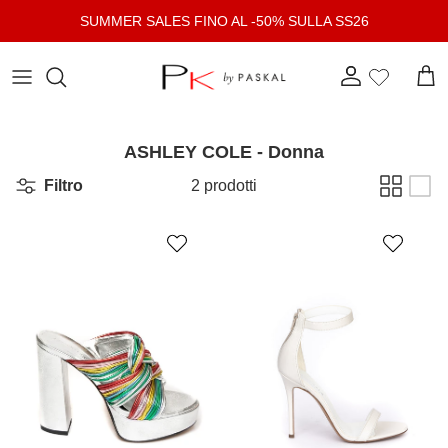
Passa ai contenuti
SUMMER SALES FINO AL -50% SULLA SS26
Account
Carr
ASHLEY COLE - Donna
Filtro
2 prodotti