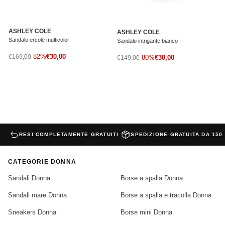
ASHLEY COLE
ASHLEY COLE
Sandalo ercole multicolor
Sandalo intrigante bianco
Prezzo di vendita
Prezzo normale
-82%
€30,00
Prezzo di vendita
€169,00
Prezzo normale
-80%
€30,00
€149,00
RESI COMPLETAMENTE GRATUITI
SPEDIZIONE GRATUITA DA 150
CATEGORIE DONNA
Sandali Donna
Borse a spalla Donna
Sandali mare Donna
Borse a spalla e tracolla Donna
Sneakers Donna
Borse mini Donna