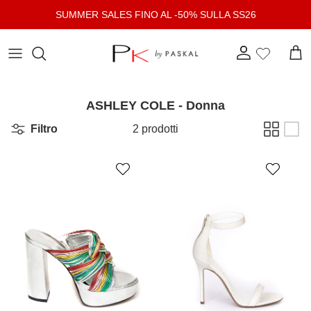
Passa ai contenuti
SUMMER SALES FINO AL -50% SULLA SS26
Account
Carr
ASHLEY COLE - Donna
Filtro
2 prodotti