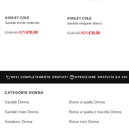
ASHLEY COLE
ASHLEY COLE
Sandalo ercole multicolor
Sandalo intrigante bianco
Prezzo di vendita
Prezzo normale
-82%
€30,00
Prezzo di vendita
€169,00
Prezzo normale
-80%
€30,00
€149,00
RESI COMPLETAMENTE GRATUITI
SPEDIZIONE GRATUITA DA 150
CATEGORIE DONNA
Sandali Donna
Borse a spalla Donna
Sandali mare Donna
Borse a spalla e tracolla Donna
Sneakers Donna
Borse mini Donna