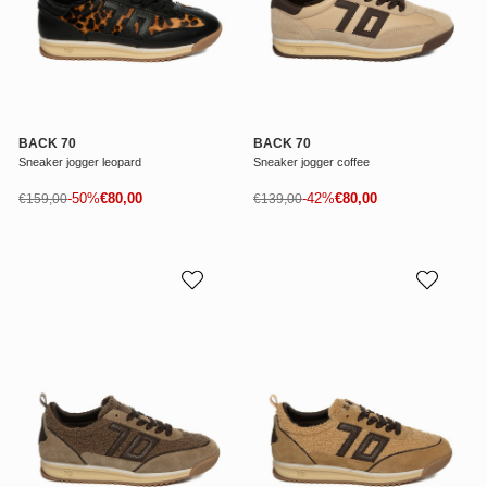
BACK 70
BACK 70
Sneaker jogger leopard
Sneaker jogger coffee
Prezzo di vendita
Prezzo di vendita
Prezzo normale
-50%
€80,00
Prezzo normale
-42%
€80,00
€159,00
€139,00