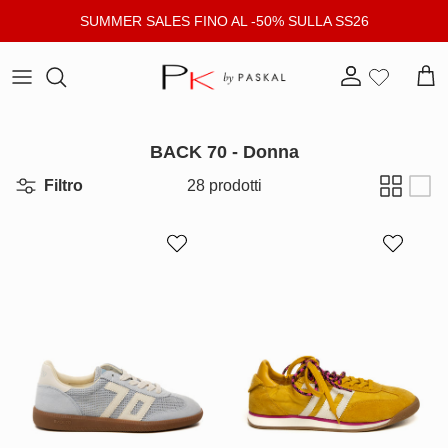
Passa ai contenuti
SUMMER SALES FINO AL -50% SULLA SS26
Account
Carr
BACK 70 - Donna
Filtro
28 prodotti