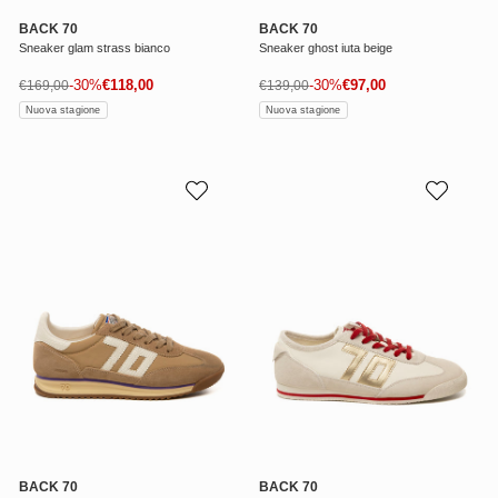
BACK 70
BACK 70
Sneaker glam strass bianco
Sneaker ghost iuta beige
Prezzo di vendita
Prezzo di vendita
Prezzo normale
-30%
€118,00
Prezzo normale
-30%
€97,00
€169,00
€139,00
Nuova stagione
Nuova stagione
BACK 70
BACK 70