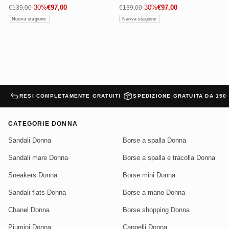
Prezzo di vendita
Prezzo di vendita
Prezzo normale
-30%
€97,00
Prezzo normale
-30%
€97,00
€139,00
€139,00
Nuova stagione
Nuova stagione
RESI COMPLETAMENTE GRATUITI
SPEDIZIONE GRATUITA DA 150
CATEGORIE DONNA
Sandali Donna
Borse a spalla Donna
Sandali mare Donna
Borse a spalla e tracolla Donna
Sneakers Donna
Borse mini Donna
Sandali flats Donna
Borse a mano Donna
Chanel Donna
Borse shopping Donna
Piumini Donna
Cappelli Donna