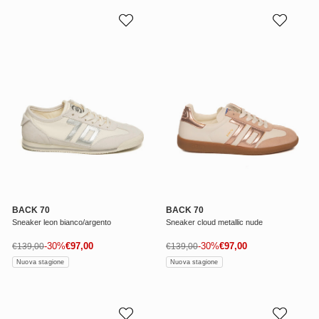
BACK 70
BACK 70
Sneaker leon bianco/argento
Sneaker cloud metallic nude
Prezzo di vendita
Prezzo di vendita
Prezzo normale
-30%
€97,00
Prezzo normale
-30%
€97,00
€139,00
€139,00
Nuova stagione
Nuova stagione