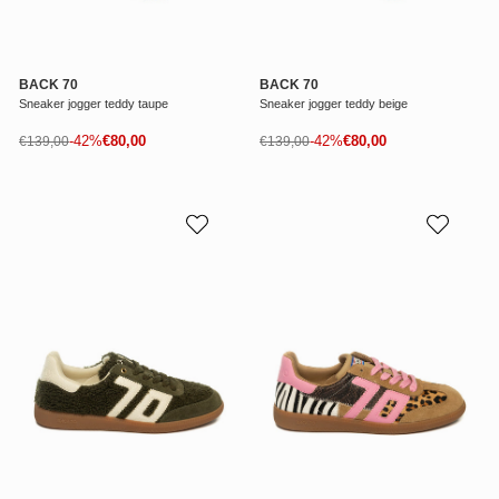
BACK 70
BACK 70
Sneaker jogger teddy taupe
Sneaker jogger teddy beige
Prezzo di vendita
Prezzo di vendita
Prezzo normale
-42%
€80,00
Prezzo normale
-42%
€80,00
€139,00
€139,00