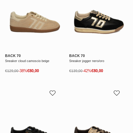
BACK 70
BACK 70
Sneaker cloud camoscio beige
Sneaker jogger nero/oro
Prezzo di vendita
Prezzo di vendita
Prezzo normale
-38%
€80,00
Prezzo normale
-42%
€80,00
€129,00
€139,00