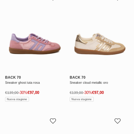
BACK 70
BACK 70
Sneaker ghost iuta rosa
Sneaker cloud metallic oro
Prezzo di vendita
Prezzo di vendita
Prezzo normale
-30%
€97,00
Prezzo normale
-30%
€97,00
€139,00
€139,00
Nuova stagione
Nuova stagione