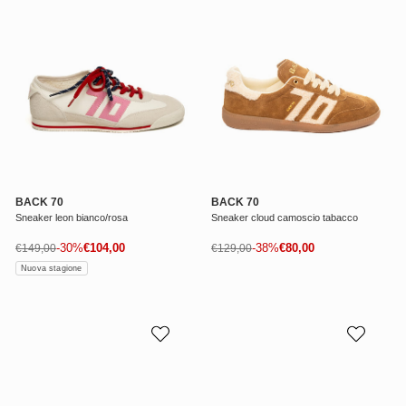
BACK 70
BACK 70
Sneaker leon bianco/rosa
Sneaker cloud camoscio tabacco
Prezzo di vendita
Prezzo di vendita
Prezzo normale
-30%
€104,00
Prezzo normale
-38%
€80,00
€149,00
€129,00
Nuova stagione