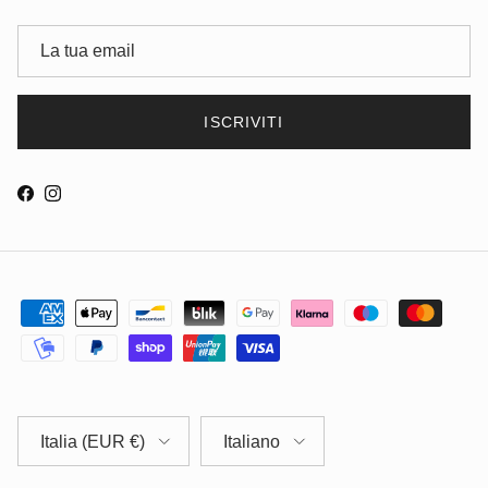
ISCRIVITI
Facebook
Instagram
Chiudi
ISCRIVITI ALLA NEWSLETTER
-10% SUL PRIMO ORDINE
Sconti riservati, offerte esclusive e nuovi arrivi in anteprima. Non
valido sugli articoli già scontati e su quelli contrassegnati con ★
Paese/Regione
Lingua
Italia (EUR €)
Italiano
ISCRIVITI