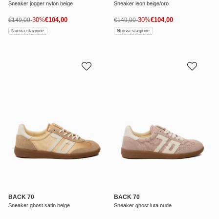
Sneaker jogger nylon beige
Sneaker leon beige/oro
Prezzo di vendita
Prezzo di vendita
Prezzo normale
-30%
€104,00
Prezzo normale
-30%
€104,00
€149,00
€149,00
Nuova stagione
Nuova stagione
BACK 70
BACK 70
Sneaker ghost satin beige
Sneaker ghost iuta nude