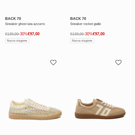
BACK 70
BACK 70
Sneaker ghost iuta azzurro
Sneaker rocket giallo
Prezzo di vendita
Prezzo di vendita
Prezzo normale
-30%
€97,00
Prezzo normale
-30%
€97,00
€139,00
€139,00
Nuova stagione
Nuova stagione