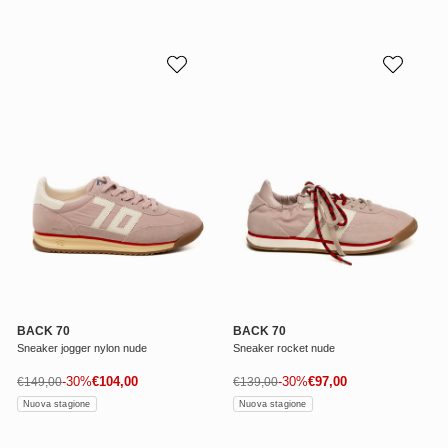
BACK 70
BACK 70
Sneaker jogger nylon nude
Sneaker rocket nude
Prezzo di vendita
Prezzo di vendita
Prezzo normale
-30%
€104,00
Prezzo normale
-30%
€97,00
€149,00
€139,00
Nuova stagione
Nuova stagione