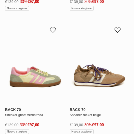
Prezzo di vendita
Prezzo di vendita
Prezzo normale
-30%
€97,00
Prezzo normale
-30%
€97,00
€139,00
€139,00
Nuova stagione
Nuova stagione
BACK 70
BACK 70
Sneaker ghost verde/rosa
Sneaker rocket beige
Prezzo di vendita
Prezzo di vendita
Prezzo normale
-30%
€97,00
Prezzo normale
-30%
€97,00
€139,00
€139,00
Nuova stagione
Nuova stagione