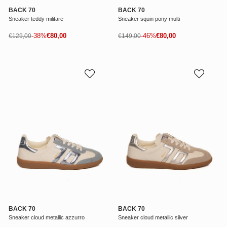
BACK 70
BACK 70
Sneaker teddy militare
Sneaker squin pony multi
Prezzo di vendita
Prezzo di vendita
Prezzo normale
-38%
€80,00
Prezzo normale
-46%
€80,00
€129,00
€149,00
BACK 70
BACK 70
Sneaker cloud metallic azzurro
Sneaker cloud metallic silver