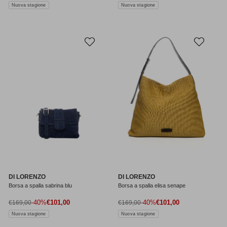
Nuova stagione
Nuova stagione
DI LORENZO
DI LORENZO
Borsa a spalla sabrina blu
Borsa a spalla elisa senape
Prezzo di vendita
Prezzo di vendita
Prezzo normale
-40%
€101,00
Prezzo normale
-40%
€101,00
€169,00
€169,00
Nuova stagione
Nuova stagione