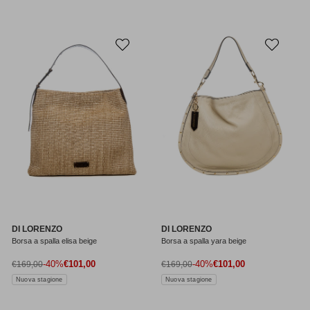
DI LORENZO
DI LORENZO
Borsa a spalla elisa beige
Borsa a spalla yara beige
Prezzo di vendita
Prezzo di vendita
Prezzo normale
-40%
€101,00
Prezzo normale
-40%
€101,00
€169,00
€169,00
Nuova stagione
Nuova stagione