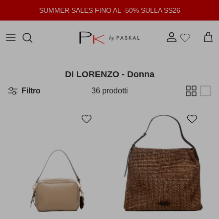
Passa ai contenuti
SUMMER SALES FINO AL -50% SULLA SS26
Account
Carr
DI LORENZO - Donna
Filtro
36 prodotti