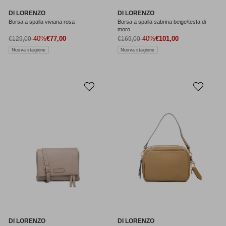
DI LORENZO
DI LORENZO
Borsa a spalla viviana rosa
Borsa a spalla sabrina beige/testa di
moro
Prezzo di vendita
Prezzo di vendita
Prezzo normale
-40%
€77,00
Prezzo normale
-40%
€101,00
€129,00
€169,00
Nuova stagione
Nuova stagione
DI LORENZO
DI LORENZO