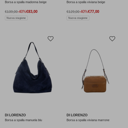
Borsa a spalla madonna beige
Borsa a spalla viviana beige
Prezzo di vendita
Prezzo di vendita
Prezzo normale
-40%
€83,00
Prezzo normale
-40%
€77,00
€139,00
€129,00
Nuova stagione
Nuova stagione
DI LORENZO
DI LORENZO
Borsa a spalla manuela blu
Borsa a spalla viviana marrone