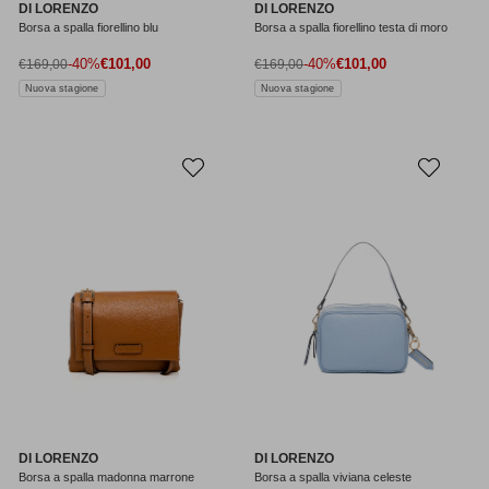
DI LORENZO
DI LORENZO
Borsa a spalla fiorellino blu
Borsa a spalla fiorellino testa di moro
Prezzo di vendita
Prezzo di vendita
Prezzo normale
-40%
€101,00
Prezzo normale
-40%
€101,00
€169,00
€169,00
Nuova stagione
Nuova stagione
DI LORENZO
DI LORENZO
Borsa a spalla madonna marrone
Borsa a spalla viviana celeste