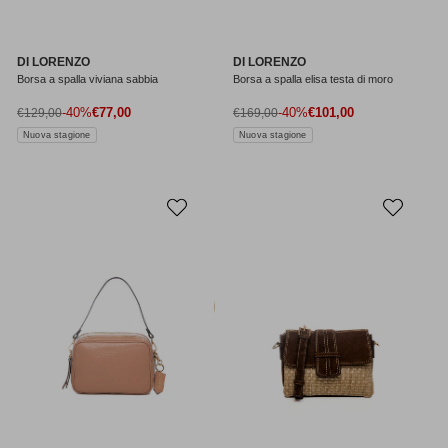
DI LORENZO
DI LORENZO
Borsa a spalla viviana sabbia
Borsa a spalla elisa testa di moro
Prezzo di vendita
Prezzo di vendita
Prezzo normale
-40%
€77,00
Prezzo normale
-40%
€101,00
€129,00
€169,00
Nuova stagione
Nuova stagione