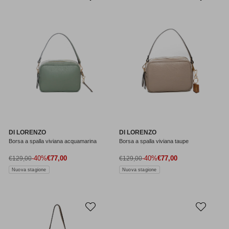
DI LORENZO
DI LORENZO
Borsa a spalla viviana acquamarina
Borsa a spalla viviana taupe
Prezzo di vendita
Prezzo di vendita
Prezzo normale
-40%
€77,00
Prezzo normale
-40%
€77,00
€129,00
€129,00
Nuova stagione
Nuova stagione