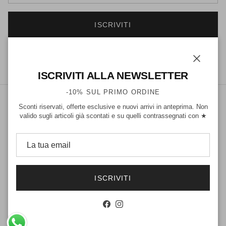
ISCRIVITI
Facebook
Instagram
Chiudi
ISCRIVITI ALLA NEWSLETTER
-10% SUL PRIMO ORDINE
Sconti riservati, offerte esclusive e nuovi arrivi in anteprima. Non
valido sugli articoli già scontati e su quelli contrassegnati con ★
Paese/Regione
Lingua
Italia (EUR €)
Italiano
ISCRIVITI
© 2026
PK by Paskal
· Paskal S.p.A. · Via dei Mille 83, Napoli · P.IVA
Facebook
Instagram
04783350632
Powered by