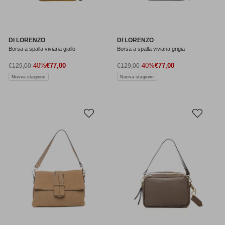
DI LORENZO
DI LORENZO
Borsa a spalla viviana giallo
Borsa a spalla viviana grigia
Prezzo di vendita
Prezzo di vendita
Prezzo normale
-40%
€77,00
Prezzo normale
-40%
€77,00
€129,00
€129,00
Nuova stagione
Nuova stagione