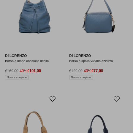
DI LORENZO
DI LORENZO
Borsa a mano consuelo denim
Borsa a spalla viviana azzurra
Prezzo di vendita
Prezzo di vendita
Prezzo normale
-40%
€101,00
Prezzo normale
-40%
€77,00
€169,00
€129,00
Nuova stagione
Nuova stagione