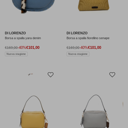
DI LORENZO
DI LORENZO
Borsa a spalla yara denim
Borsa a spalla fiorellino senape
Prezzo di vendita
Prezzo di vendita
Prezzo normale
-40%
€101,00
Prezzo normale
-40%
€101,00
€169,00
€169,00
Nuova stagione
Nuova stagione