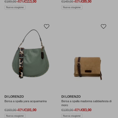
Prezzo di vendita
Prezzo di vendita
Prezzo normale
-40%
€113,00
Prezzo normale
-40%
€89,00
€189,00
€149,00
Nuova stagione
Nuova stagione
DI LORENZO
DI LORENZO
Borsa a spalla yara acquamarina
Borsa a spalla madonna sabbia/testa di
moro
Prezzo di vendita
Prezzo di vendita
Prezzo normale
-40%
€101,00
Prezzo normale
-40%
€83,00
€169,00
€139,00
Nuova stagione
Nuova stagione