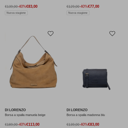
Prezzo di vendita
Prezzo di vendita
Prezzo normale
-40%
€83,00
Prezzo normale
-40%
€77,00
€139,00
€129,00
Nuova stagione
Nuova stagione
DI LORENZO
DI LORENZO
Borsa a spalla manuela beige
Borsa a spalla madonna blu
Prezzo di vendita
Prezzo di vendita
Prezzo normale
-40%
€113,00
Prezzo normale
-40%
€83,00
€189,00
€139,00