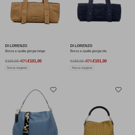
DI LORENZO
DI LORENZO
Borsa a spalla giorgia beige
Borsa a spalla giorgia blu
Prezzo di vendita
Prezzo di vendita
Prezzo normale
-40%
€101,00
Prezzo normale
-40%
€101,00
€169,00
€169,00
Nuova stagione
Nuova stagione