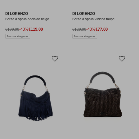
DI LORENZO
DI LORENZO
Borsa a spalla adelaide beige
Borsa a spalla viviana taupe
Prezzo di vendita
Prezzo di vendita
Prezzo normale
-40%
€119,00
Prezzo normale
-40%
€77,00
€199,00
€129,00
Nuova stagione
Nuova stagione