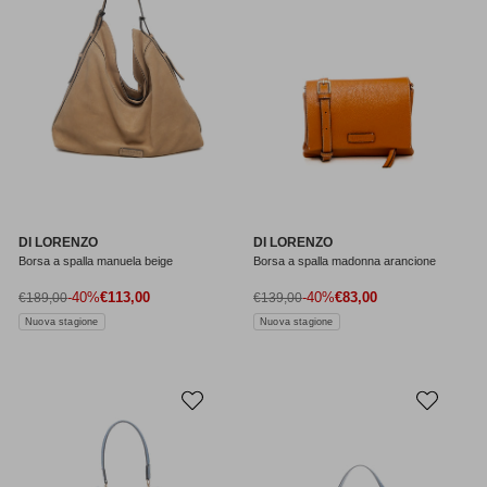
DI LORENZO
DI LORENZO
Borsa a spalla manuela beige
Borsa a spalla madonna arancione
Prezzo di vendita
Prezzo di vendita
Prezzo normale
-40%
€113,00
Prezzo normale
-40%
€83,00
€189,00
€139,00
Nuova stagione
Nuova stagione