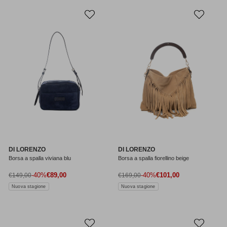
DI LORENZO
DI LORENZO
Borsa a spalla viviana blu
Borsa a spalla fiorellino beige
Prezzo di vendita
Prezzo di vendita
Prezzo normale
-40%
€89,00
Prezzo normale
-40%
€101,00
€149,00
€169,00
Nuova stagione
Nuova stagione