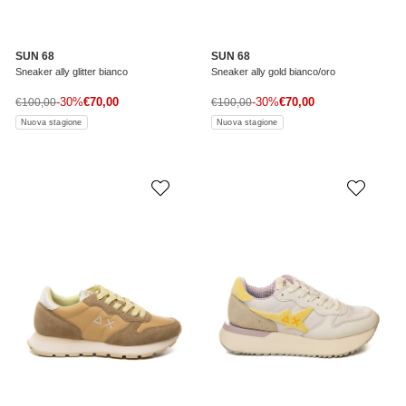
SUN 68
SUN 68
Sneaker ally glitter bianco
Sneaker ally gold bianco/oro
Prezzo di vendita
Prezzo di vendita
Prezzo normale
-30%
€70,00
Prezzo normale
-30%
€70,00
€100,00
€100,00
Nuova stagione
Nuova stagione