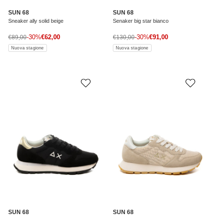
SUN 68
SUN 68
Sneaker ally solid beige
Senaker big star bianco
Prezzo di vendita
Prezzo di vendita
Prezzo normale
-30%
€62,00
Prezzo normale
-30%
€91,00
€89,00
€130,00
Nuova stagione
Nuova stagione
SUN 68
SUN 68