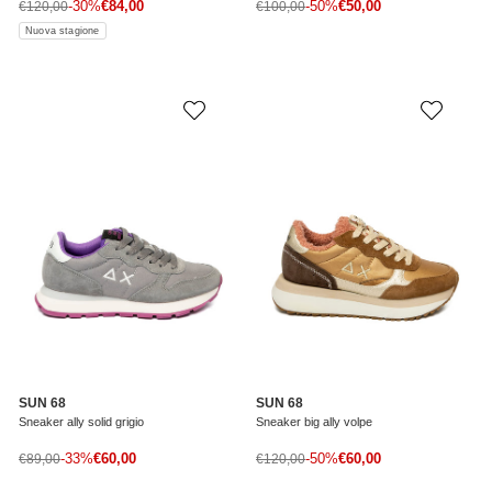
Prezzo di vendita
Prezzo di vendita
Prezzo normale
-30%
€84,00
Prezzo normale
-50%
€50,00
€120,00
€100,00
Nuova stagione
SUN 68
SUN 68
Sneaker ally solid grigio
Sneaker big ally volpe
Prezzo di vendita
Prezzo di vendita
Prezzo normale
-33%
€60,00
Prezzo normale
-50%
€60,00
€89,00
€120,00