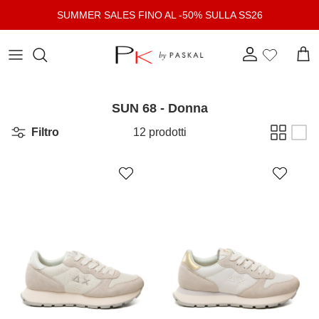
Passa ai contenuti
SUMMER SALES FINO AL -50% SULLA SS26
Account
Carr
SUN 68 - Donna
Filtro
12 prodotti