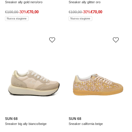
Sneaker ally gold nero/oro
Sneaker ally glitter oro
Prezzo di vendita
Prezzo di vendita
Prezzo normale
-30%
€70,00
Prezzo normale
-30%
€70,00
€100,00
€100,00
Nuova stagione
Nuova stagione
SUN 68
SUN 68
Sneaker big ally bianco/beige
Sneaker california beige