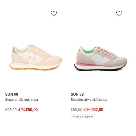
SUN 68
SUN 68
Sneaker ally gold rosa
Sneaker ally solid bianco
Prezzo di vendita
Prezzo di vendita
Prezzo normale
-47%
€50,00
Prezzo normale
-30%
€62,00
€95,00
€89,00
Nuova stagione