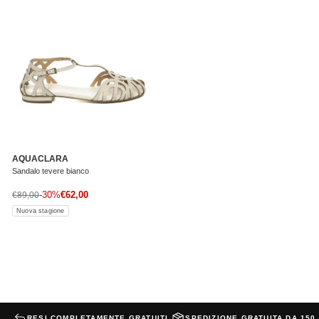
AQUACLARA
Sandalo tevere bianco
Prezzo di vendita
Prezzo normale
-30%
€62,00
€89,00
Nuova stagione
RESI COMPLETAMENTE GRATUITI
SPEDIZIONE GRATUITA DA 150