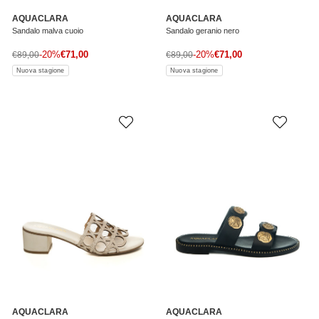
AQUACLARA
AQUACLARA
Sandalo malva cuoio
Sandalo geranio nero
Prezzo di vendita
Prezzo di vendita
Prezzo normale
-20%
€71,00
Prezzo normale
-20%
€71,00
€89,00
€89,00
Nuova stagione
Nuova stagione
AQUACLARA
AQUACLARA