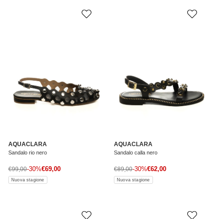
AQUACLARA
AQUACLARA
Sandalo rio nero
Sandalo calla nero
Prezzo di vendita
Prezzo di vendita
Prezzo normale
-30%
€69,00
Prezzo normale
-30%
€62,00
€99,00
€89,00
Nuova stagione
Nuova stagione