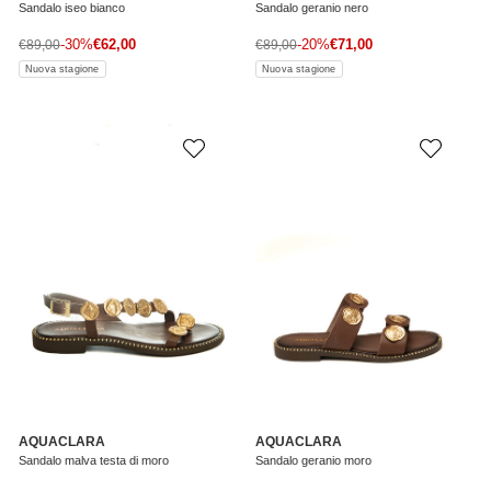
Sandalo iseo bianco
Sandalo geranio nero
Prezzo di vendita
Prezzo di vendita
Prezzo normale
-30%
€62,00
Prezzo normale
-20%
€71,00
€89,00
€89,00
Nuova stagione
Nuova stagione
AQUACLARA
AQUACLARA
Sandalo malva testa di moro
Sandalo geranio moro