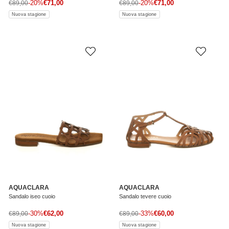
Prezzo di vendita
Prezzo di vendita
Prezzo normale
-20%
€71,00
Prezzo normale
-20%
€71,00
€89,00
€89,00
Nuova stagione
Nuova stagione
AQUACLARA
AQUACLARA
Sandalo iseo cuoio
Sandalo tevere cuoio
Prezzo di vendita
Prezzo di vendita
Prezzo normale
-30%
€62,00
Prezzo normale
-33%
€60,00
€89,00
€89,00
Nuova stagione
Nuova stagione