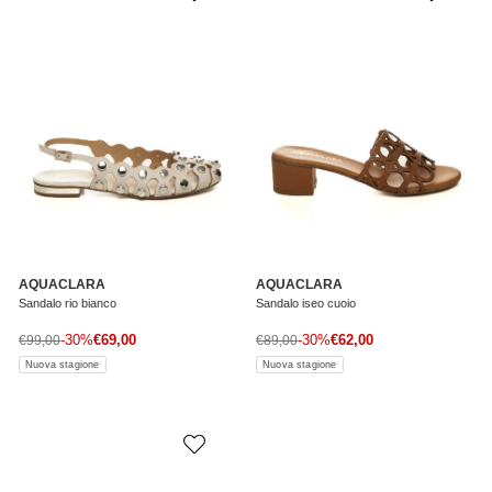
AQUACLARA
AQUACLARA
Sandalo rio bianco
Sandalo iseo cuoio
Prezzo di vendita
Prezzo di vendita
Prezzo normale
-30%
€69,00
Prezzo normale
-30%
€62,00
€99,00
€89,00
Nuova stagione
Nuova stagione