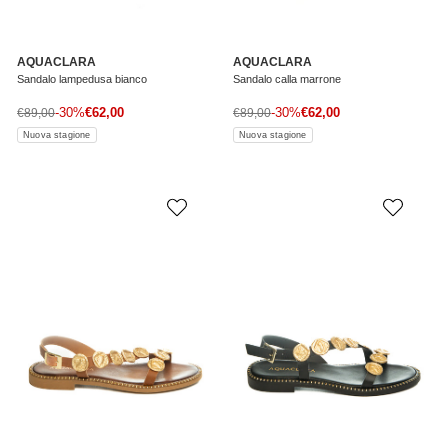
AQUACLARA
AQUACLARA
Sandalo lampedusa bianco
Sandalo calla marrone
Prezzo di vendita
Prezzo di vendita
Prezzo normale
-30%
€62,00
Prezzo normale
-30%
€62,00
€89,00
€89,00
Nuova stagione
Nuova stagione