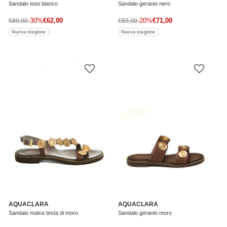
Sandalo iseo bianco
Sandalo geranio nero
Prezzo di vendita
Prezzo di vendita
Prezzo normale
-30%
€62,00
Prezzo normale
-20%
€71,00
€89,00
€89,00
Nuova stagione
Nuova stagione
AQUACLARA
AQUACLARA
Sandalo malva testa di moro
Sandalo geranio moro