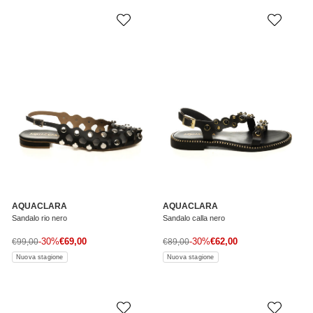
AQUACLARA
AQUACLARA
Sandalo rio nero
Sandalo calla nero
Prezzo di vendita
Prezzo di vendita
Prezzo normale
-30%
€69,00
Prezzo normale
-30%
€62,00
€99,00
€89,00
Nuova stagione
Nuova stagione