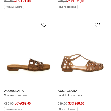
Prezzo di vendita
Prezzo di vendita
Prezzo normale
-20%
€71,00
Prezzo normale
-20%
€71,00
€89,00
€89,00
Nuova stagione
Nuova stagione
AQUACLARA
AQUACLARA
Sandalo iseo cuoio
Sandalo tevere cuoio
Prezzo di vendita
Prezzo di vendita
Prezzo normale
-30%
€62,00
Prezzo normale
-33%
€60,00
€89,00
€89,00
Nuova stagione
Nuova stagione