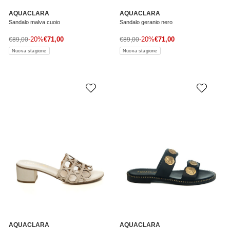
AQUACLARA
AQUACLARA
Sandalo malva cuoio
Sandalo geranio nero
Prezzo di vendita
Prezzo di vendita
Prezzo normale
-20%
€71,00
Prezzo normale
-20%
€71,00
€89,00
€89,00
Nuova stagione
Nuova stagione
AQUACLARA
AQUACLARA