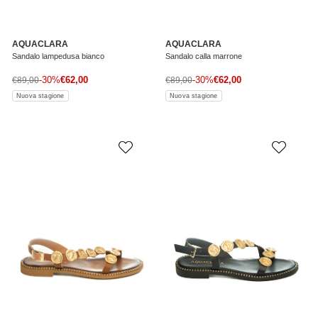
AQUACLARA
AQUACLARA
Sandalo lampedusa bianco
Sandalo calla marrone
Prezzo di vendita
Prezzo di vendita
Prezzo normale
-30%
€62,00
Prezzo normale
-30%
€62,00
€89,00
€89,00
Nuova stagione
Nuova stagione