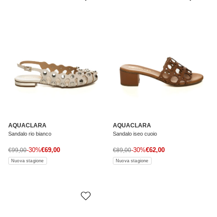
AQUACLARA
AQUACLARA
Sandalo rio bianco
Sandalo iseo cuoio
Prezzo di vendita
Prezzo di vendita
Prezzo normale
-30%
€69,00
Prezzo normale
-30%
€62,00
€99,00
€89,00
Nuova stagione
Nuova stagione