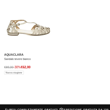
AQUACLARA
Sandalo tevere bianco
Prezzo di vendita
Prezzo normale
-30%
€62,00
€89,00
Nuova stagione
RESI COMPLETAMENTE GRATUITI
SPEDIZIONE GRATUITA DA 150