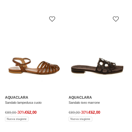
AQUACLARA
AQUACLARA
Sandalo lampedusa cuoio
Sandalo iseo marrone
Prezzo di vendita
Prezzo di vendita
Prezzo normale
-30%
€62,00
Prezzo normale
-30%
€62,00
€89,00
€89,00
Nuova stagione
Nuova stagione