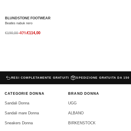
BLUNDSTONE FOOTWEAR
Beatles nabuk nero
Prezzo di vendita
Prezzo normale
-40%
€114,00
€190,00
RESI COMPLETAMENTE GRATUITI
SPEDIZIONE GRATUITA DA 150
CATEGORIE DONNA
BRAND DONNA
Sandali Donna
UGG
Sandali mare Donna
ALBANO
Sneakers Donna
BIRKENSTOCK