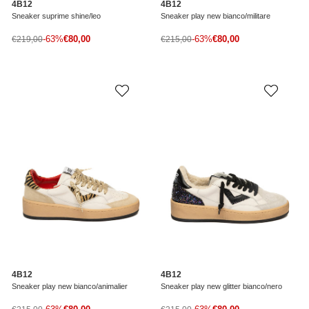
4B12
4B12
Sneaker suprime shine/leo
Sneaker play new bianco/militare
Prezzo di vendita
Prezzo di vendita
Prezzo normale
-63%
€80,00
Prezzo normale
-63%
€80,00
€219,00
€215,00
4B12
4B12
Sneaker play new bianco/animalier
Sneaker play new glitter bianco/nero
Prezzo di vendita
Prezzo di vendita