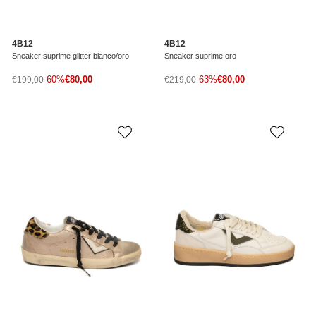
4B12
4B12
Sneaker suprime glitter bianco/oro
Sneaker suprime oro
Prezzo di vendita
Prezzo di vendita
Prezzo normale
-60%
€80,00
Prezzo normale
-63%
€80,00
€199,00
€219,00