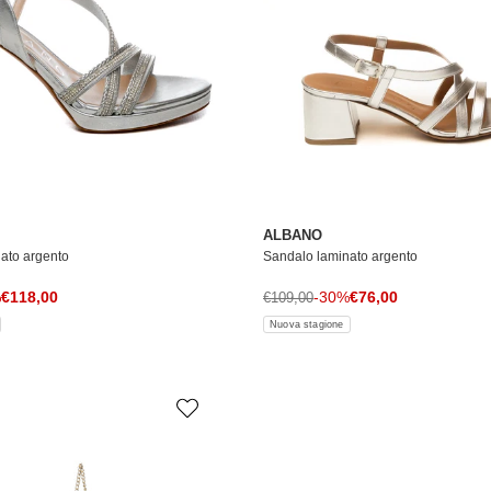
ALBANO
ato argento
Sandalo laminato argento
Prezzo di vendita
Prezzo di vendita
le
%
€118,00
Prezzo normale
-30%
€76,00
€109,00
Nuova stagione