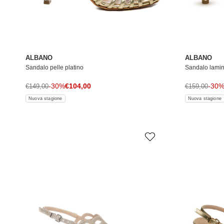
ALBANO
ALBANO
Sandalo pelle platino
Sandalo lamin
Prezzo di vendita
Prezzo normale
-30%
€104,00
Prezzo norma
-30
€149,00
€159,00
Nuova stagione
Nuova stagione