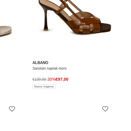
ALBANO
Sandalo naplak moro
Prezzo di vendita
Prezzo normale
-30%
€97,00
€139,00
Nuova stagione