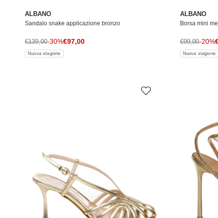
ALBANO
ALBANO
Sandalo snake applicazione bronzo
Borsa mini me
Prezzo di vendita
P
Prezzo normale
-30%
€97,00
Prezzo norma
-20%
€139,00
€99,00
Nuova stagione
Nuova stagione