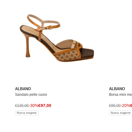
ALBANO
ALBANO
Sandalo pelle cuoio
Borsa mini met
Prezzo di vendita
P
Prezzo normale
-30%
€97,00
Prezzo norma
-20%
€139,00
€99,00
Nuova stagione
Nuova stagione