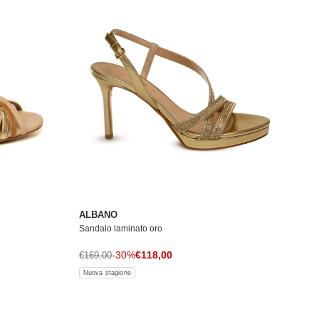
ALBANO
Sandalo laminato oro
Prezzo di vendita
Prezzo normale
-30%
€118,00
€169,00
Nuova stagione