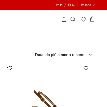
Paese/Regione
Lingua
Italia (EUR €)
Italiano
Account
Carrello
Cerca
Ordina per
Data, da più a meno recente