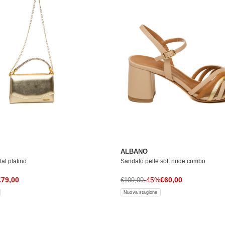
ALBANO
al platino
Sandalo pelle soft nude combo
rezzo di vendita
Prezzo di vendita
le
€79,00
Prezzo normale
-45%
€60,00
€109,00
Nuova stagione