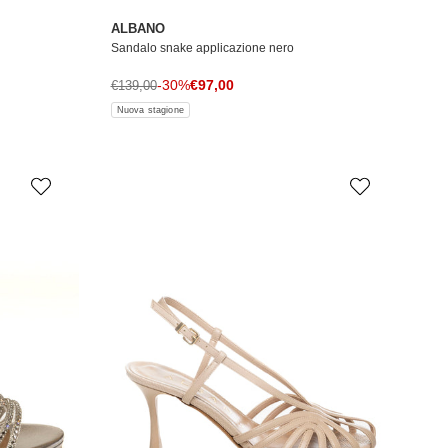
ALBANO
Sandalo snake applicazione nero
Prezzo di vendita
Prezzo normale
-30%
€97,00
€139,00
Nuova stagione