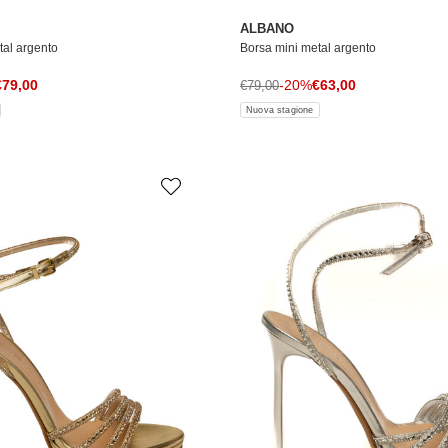
ALBANO
tal argento
Borsa mini metal argento
rezzo di vendita
Prezzo di vendita
le
€79,00
Prezzo normale
-20%
€63,00
€79,00
Nuova stagione