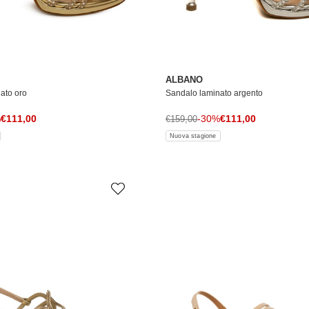
ALBANO
ato oro
Sandalo laminato argento
Prezzo di vendita
Prezzo di vendita
le
%
€111,00
Prezzo normale
-30%
€111,00
€159,00
Nuova stagione