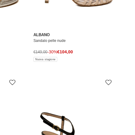
ALBANO
Sandalo pelle nude
Prezzo di vendita
Prezzo normale
-30%
€104,00
€149,00
Nuova stagione