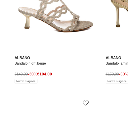
ALBANO
ALBANO
Sandalo night beige
Sandalo lamin
Prezzo di vendita
Prezzo normale
-30%
€104,00
Prezzo norma
-30
€149,00
€159,00
Nuova stagione
Nuova stagione