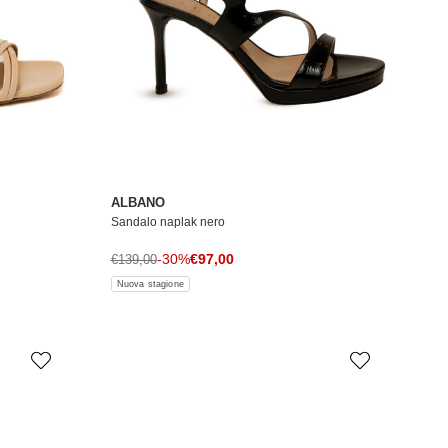
ALBANO
Sandalo naplak nero
Prezzo di vendita
Prezzo normale
-30%
€97,00
€139,00
Nuova stagione