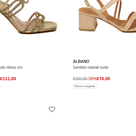
ALBANO
ato strass oro
Sandalo naplak nude
Prezzo di vendita
Prezzo di vendita
le
%
€111,00
Prezzo normale
-30%
€76,00
€109,00
Nuova stagione