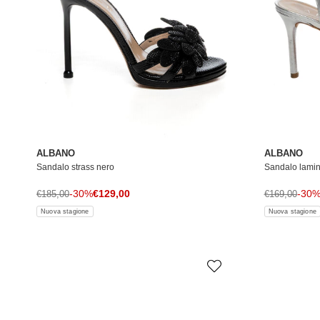
ALBANO
ALBANO
Sandalo strass nero
Sandalo lamin
Prezzo di vendita
Prezzo normale
-30%
€129,00
Prezzo norma
-30
€185,00
€169,00
Nuova stagione
Nuova stagione