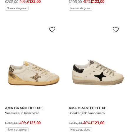
Prezzo di vendita
Prezzo di vendita
Prezzo normale
-40%
€123,00
Prezzo normale
-40%
€123,00
€205,00
€205,00
Nuova stagione
Nuova stagione
AMA BRAND DELUXE
AMA BRAND DELUXE
Sneaker sun bianco/oro
Sneaker snk bianco/nero
Prezzo di vendita
Prezzo di vendita
Prezzo normale
-40%
€123,00
Prezzo normale
-40%
€123,00
€205,00
€205,00
Nuova stagione
Nuova stagione