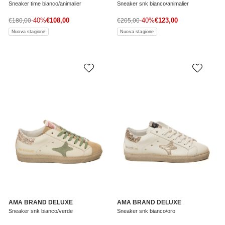
Sneaker time bianco/animalier
Sneaker snk bianco/animalier
Prezzo di vendita
Prezzo di vendita
Prezzo normale
-40%
€108,00
Prezzo normale
-40%
€123,00
€180,00
€205,00
Nuova stagione
Nuova stagione
AMA BRAND DELUXE
AMA BRAND DELUXE
Sneaker snk bianco/verde
Sneaker snk bianco/oro