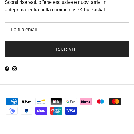
Sconti riservati, offerte esclusive e nuovi arrivi in
anteprima: entra nella community PK by Paskal.
ISCRIVITI
Facebook
Instagram
Chiudi
ISCRIVITI ALLA NEWSLETTER
-10% SUL PRIMO ORDINE
Sconti riservati, offerte esclusive e nuovi arrivi in anteprima. Non
valido sugli articoli già scontati e su quelli contrassegnati con ★
Paese/Regione
Lingua