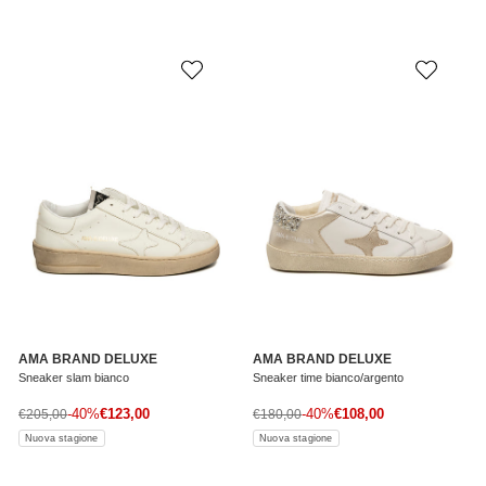
AMA BRAND DELUXE
AMA BRAND DELUXE
Sneaker slam bianco
Sneaker time bianco/argento
Prezzo di vendita
Prezzo di vendita
Prezzo normale
-40%
€123,00
Prezzo normale
-40%
€108,00
€205,00
€180,00
Nuova stagione
Nuova stagione