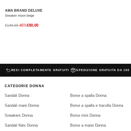
AMA BRAND DELUXE
Sneaker moon beige
Prezzo di vendita
Prezzo normale
-46%
€80,00
€149,00
RESI COMPLETAMENTE GRATUITI
SPEDIZIONE GRATUITA DA 150
CATEGORIE DONNA
Sandali Donna
Borse a spalla Donna
Sandali mare Donna
Borse a spalla e tracolla Donna
Sneakers Donna
Borse mini Donna
Sandali flats Donna
Borse a mano Donna