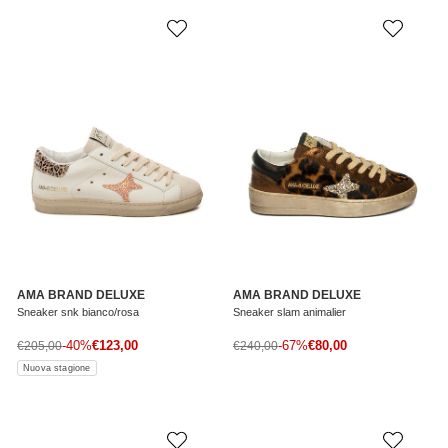
AMA BRAND DELUXE
AMA BRAND DELUXE
Sneaker snk bianco/rosa
Sneaker slam animalier
Prezzo di vendita
Prezzo di vendita
Prezzo normale
-40%
€123,00
Prezzo normale
-67%
€80,00
€205,00
€240,00
Nuova stagione