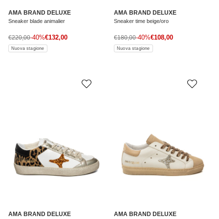
AMA BRAND DELUXE
AMA BRAND DELUXE
Sneaker blade animalier
Sneaker time beige/oro
Prezzo di vendita
Prezzo di vendita
Prezzo normale
-40%
€132,00
Prezzo normale
-40%
€108,00
€220,00
€180,00
Nuova stagione
Nuova stagione
AMA BRAND DELUXE
AMA BRAND DELUXE