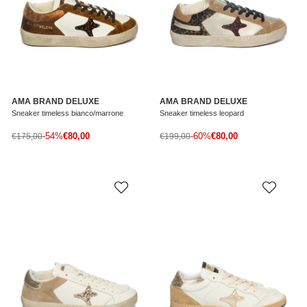
AMA BRAND DELUXE
AMA BRAND DELUXE
Sneaker timeless bianco/marrone
Sneaker timeless leopard
Prezzo di vendita
Prezzo di vendita
Prezzo normale
-54%
€80,00
Prezzo normale
-60%
€80,00
€175,00
€199,00