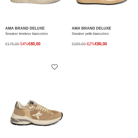
AMA BRAND DELUXE
AMA BRAND DELUXE
Sneaker timeless bianco/oro
Sneaker pelle bianco/oro
Prezzo di vendita
Prezzo di vendita
Prezzo normale
-54%
€80,00
Prezzo normale
-62%
€80,00
€175,00
€209,00