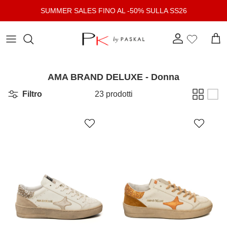
Passa ai contenuti
SUMMER SALES FINO AL -50% SULLA SS26
Account
Carr
AMA BRAND DELUXE - Donna
Filtro
23 prodotti