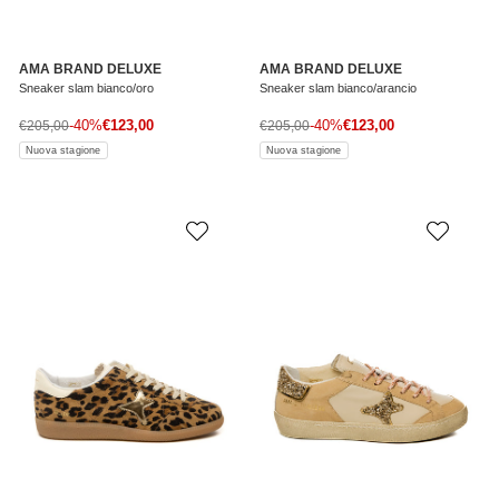
AMA BRAND DELUXE
AMA BRAND DELUXE
Sneaker slam bianco/oro
Sneaker slam bianco/arancio
Prezzo di vendita
Prezzo di vendita
Prezzo normale
-40%
€123,00
Prezzo normale
-40%
€123,00
€205,00
€205,00
Nuova stagione
Nuova stagione