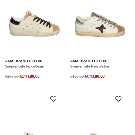
AMA BRAND DELUXE
AMA BRAND DELUXE
Sneaker pelle banco/beige
Sneaker pelle bianco/silver
Prezzo di vendita
Prezzo di vendita
Prezzo normale
-61%
€80,00
Prezzo normale
-60%
€80,00
€205,00
€199,00