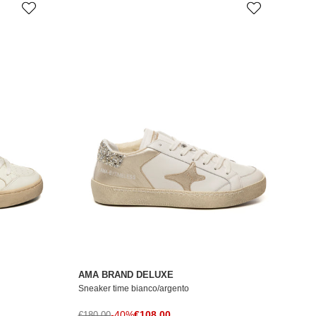
AMA BRAND DELUXE
Sneaker time bianco/argento
Prezzo di vendita
Prezzo normale
-40%
€108,00
€180,00