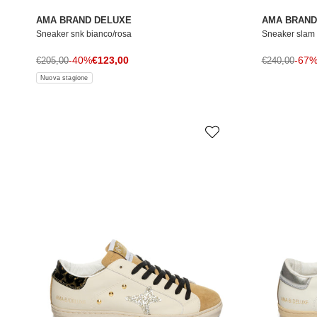
AMA BRAND DELUXE
AMA BRAND
Sneaker snk bianco/rosa
Sneaker slam 
Prezzo di vendita
Prezzo normale
-40%
€123,00
Prezzo norma
-67
€205,00
€240,00
Nuova stagione