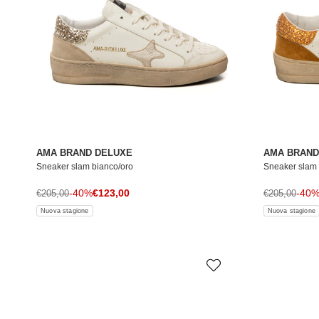
AMA BRAND DELUXE
AMA BRAND
Sneaker slam bianco/oro
Sneaker slam 
Prezzo di vendita
Prezzo normale
-40%
€123,00
Prezzo norma
-40
€205,00
€205,00
Nuova stagione
Nuova stagione