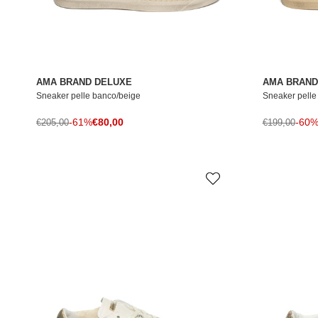
AMA BRAND DELUXE
AMA BRAND
Sneaker pelle banco/beige
Sneaker pelle 
Prezzo di vendita
Prezzo normale
-61%
€80,00
Prezzo norma
-60
€205,00
€199,00