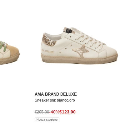
AMA BRAND DELUXE
Sneaker snk bianco/oro
Prezzo di vendita
Prezzo normale
-40%
€123,00
€205,00
Nuova stagione