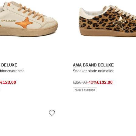
 DELUXE
AMA BRAND DELUXE
bianco/arancio
Sneaker blade animalier
Prezzo di vendita
Prezzo di vendita
le
%
€123,00
Prezzo normale
-40%
€132,00
€220,00
Nuova stagione