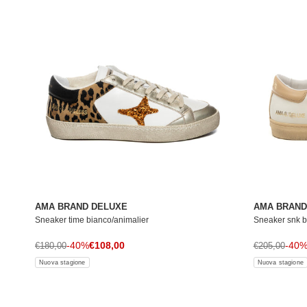
AMA BRAND DELUXE
AMA BRAND
Sneaker time bianco/animalier
Sneaker snk b
Prezzo di vendita
Prezzo normale
-40%
€108,00
Prezzo norma
-40
€180,00
€205,00
Nuova stagione
Nuova stagione