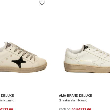
 DELUXE
AMA BRAND DELUXE
ianco/nero
Sneaker slam bianco
Prezzo di vendita
Prezzo di vendita
le
%
€123,00
Prezzo normale
-40%
€123,00
€205,00