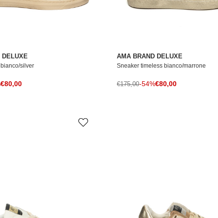
 DELUXE
AMA BRAND DELUXE
bianco/silver
Sneaker timeless bianco/marrone
Prezzo di vendita
Prezzo di vendita
le
%
€80,00
Prezzo normale
-54%
€80,00
€175,00