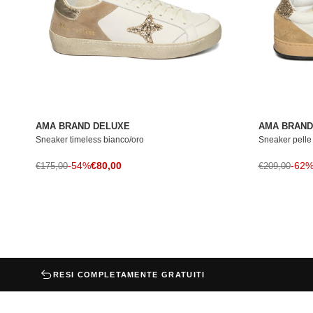
AMA BRAND DELUXE
AMA BRAND
Sneaker timeless bianco/oro
Sneaker pelle
Prezzo di vendita
Prezzo normale
-54%
€80,00
Prezzo norma
-62
€175,00
€209,00
RESI COMPLETAMENTE GRATUITI