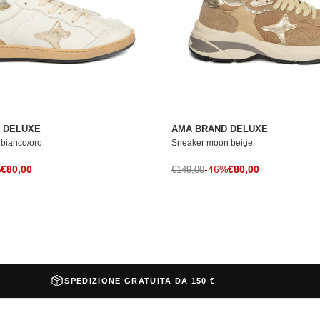
 DELUXE
AMA BRAND DELUXE
 bianco/oro
Sneaker moon beige
Prezzo di vendita
Prezzo di vendita
le
%
€80,00
Prezzo normale
-46%
€80,00
€149,00
SPEDIZIONE GRATUITA DA 150 €