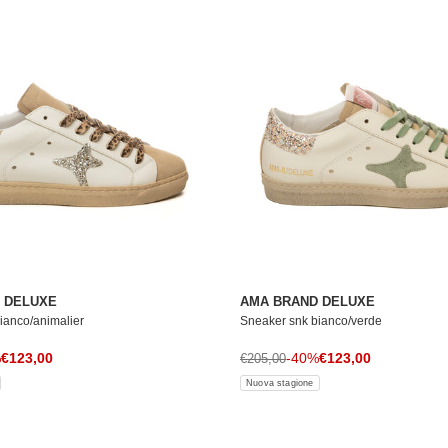
 DELUXE
AMA BRAND DELUXE
ianco/animalier
Sneaker snk bianco/verde
Prezzo di vendita
Prezzo di vendita
le
%
€123,00
Prezzo normale
-40%
€123,00
€205,00
Nuova stagione