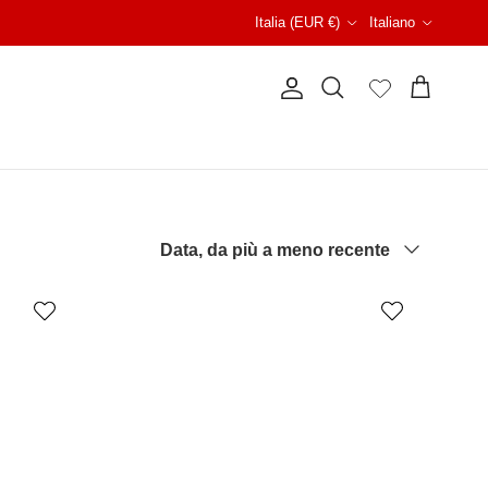
Paese/Regione
Lingua
Italia (EUR €)
Italiano
Account
Carrello
Cerca
Ordina per
Data, da più a meno recente