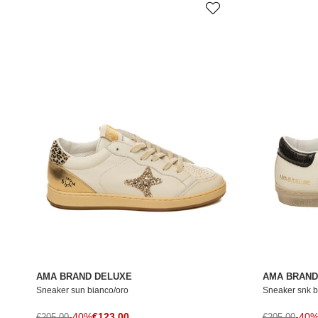
AMA BRAND DELUXE
AMA BRAND
Sneaker sun bianco/oro
Sneaker snk b
Prezzo di vendita
Prezzo normale
-40%
€123,00
Prezzo norma
-40
€205,00
€205,00