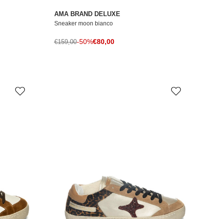
AMA BRAND DELUXE
Sneaker moon bianco
Prezzo di vendita
Prezzo normale
-50%
€80,00
€159,00