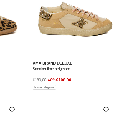
AMA BRAND DELUXE
Sneaker time beige/oro
Prezzo di vendita
Prezzo normale
-40%
€108,00
€180,00
Nuova stagione